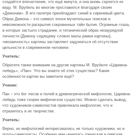
создаётся впечатление, что ещё минута, и она вновь скроется из
виду. М. Врубель во многом прославился благодаря своим
«Демонам». В его палитре преобладают синий и сиреневый цвета.
Образ Демона – это символ эпохи мучительных поисков и
невозможности раскрытия сокровенных тайн бытия. Огромные глаза,
в которых застыло страдание, и титанический образ незаурядной
личности (Демону сидящему словно малы рамки картины),
«мозаичность» картины заставляют задуматься об отсутствии
цельности в современном человеке.
Учитель:
Обратите также внимание на другие картины М. Врубеля «Царевна-
лебедь», «Пан». Что вы знаете об этих существах? Какие
особенности картин вы заметили ещё?
Ученик:
Пан – это бог лесов и полей в древнегреческой мифологии, Царевна-
лебедь тоже скорее мифическое существо. Можно сделать вывод,
что художников-символистов привлекала мифология, что и
отразилось в их творчестве.
Учитель:
Верно, но мифологией интересовались не только художники, но и
поэты-символисты. Особенно ими ценилась греческая и римская