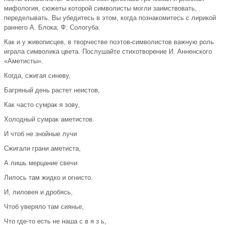
мифология, сюжеты которой символисты могли заимствовать,
переделывать. Вы убедитесь в этом, когда познакомитесь с лирикой
раннего А. Блока, Ф. Сологуба.
Как и у живописцев, в творчестве поэтов-символистов важную роль
играла символика цвета. Послушайте стихотворение И. Анненского
«Аметисты».
Когда, сжигая синеву,
Багряный день растет неистов,
Как часто сумрак я зову,
Холодный сумрак аметистов.
И чтоб не знойные лучи
Сжигали грани аметиста,
А лишь мерцание свечи
Лилось там жидко и огнисто.
И, лиловея и дробясь,
Чтоб уверяло там сиянье,
Что где-то есть не наша с в я з ь,