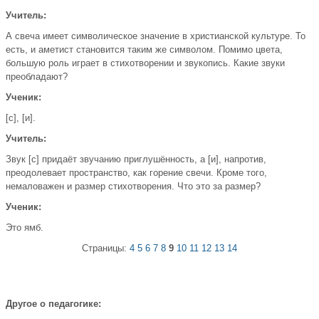
Учитель:
А свеча имеет символическое значение в христианской культуре. То
есть, и аметист становится таким же символом. Помимо цвета,
большую роль играет в стихотворении и звукопись. Какие звуки
преобладают?
Ученик:
[с], [и].
Учитель:
Звук [с] придаёт звучанию приглушённость, а [и], напротив,
преодолевает пространство, как горение свечи. Кроме того,
немаловажен и размер стихотворения. Что это за размер?
Ученик:
Это ямб.
Страницы:
4
5
6
7
8
9
10
11
12
13
14
Другое о педагогике: