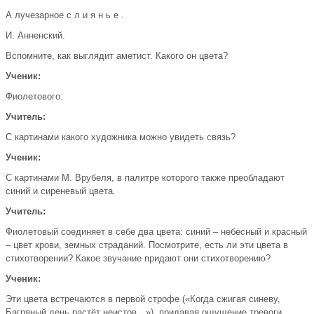
А лучезарное с л и я н ь е .
И. Анненский.
Вспомните, как выглядит аметист. Какого он цвета?
Ученик:
Фиолетового.
Учитель:
С картинами какого художника можно увидеть связь?
Ученик:
С картинами М. Врубеля, в палитре которого также преобладают
синий и сиреневый цвета.
Учитель:
Фиолетовый соединяет в себе два цвета: синий – небесный и красный
– цвет крови, земных страданий. Посмотрите, есть ли эти цвета в
стихотворении? Какое звучание придают они стихотворению?
Ученик:
Эти цвета встречаются в первой строфе («Когда сжигая синеву,
Багряный день растёт неистов…»), придавая ощущение тревоги,