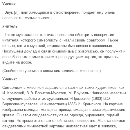
Ученик
: Звук [л], повторяющийся в стихотворении, придаёт ему очень
напевность, музыкальность.
Учитель
: Также музыкальность стиха позволяла обострить восприятие
читателя, которого символисты считали своим соавтором. Также
сильно, как и с музыкой, символизм был связан с живописью.
Послушаем доклад о связи символизма с живописью, он послужит и
своеобразным комментарием к репродукциям картин, которые вы
видите на доске.
(Сообщение ученика о связи символизма с живописью).
Ученик:
Символизм в живописи выразился в картинах таких художников, как
И. Крамской, В.Э. Борисов-Мусатов, М. Врубель. Наиболее известны
следующие работы этих художников: «Призраки» (1903) В.Э.
Борисова-Мусатова, «Неизвестная»(1883) И. Крамского. На картине
изображена молодая женщина, принадлежащая к аристократическим
кругам. Об этом свидетельствуют её одежда, украшения, гордый
взгляд. Но кроме этого нам о ней ничего неизвестно. Мы становимся
свидетелями мимолётной картины: неизвестная едет в экипаже,