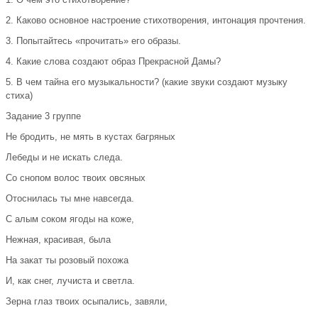
2. Каково основное настроение стихотворения, интонация прочтения.
3. Попытайтесь «прочитать» его образы.
4. Какие слова создают образ Прекрасной Дамы?
5. В чем тайна его музыкальности? (какие звуки создают музыку
стиха)
Задание 3 группе
Не бродить, не мять в кустах багряных
Лебеды и не искать следа.
Со снопом волос твоих овсяных
Отоснилась ты мне навсегда.
С алым соком ягоды на коже,
Нежная, красивая, была
На закат ты розовый похожа
И, как снег, лучиста и светла.
Зерна глаз твоих осыпались, завяли,