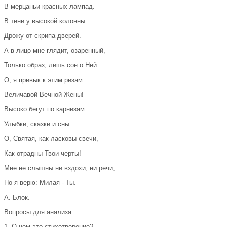
В мерцаньи красных лампад.
В тени у высокой колонны
Дрожу от скрипа дверей.
А в лицо мне глядит, озаренный,
Только образ, лишь сон о Ней.
О, я привык к этим ризам
Величавой Вечной Жены!
Высоко бегут по карнизам
Улыбки, сказки и сны.
О, Святая, как ласковы свечи,
Как отрадны Твои черты!
Мне не слышны ни вздохи, ни речи,
Но я верю: Милая - Ты.
А. Блок.
Вопросы для анализа:
1. О чем это стихотворение?