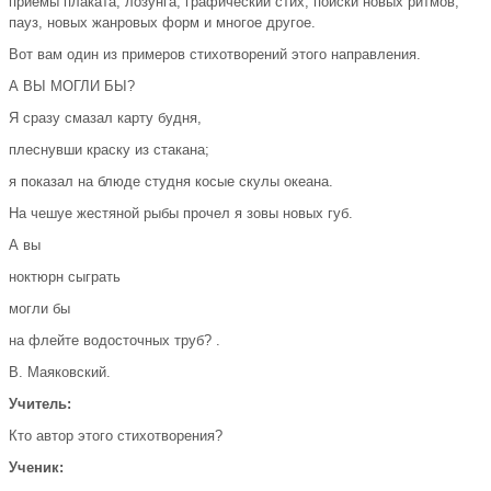
приемы плаката, лозунга, графический стих, поиски новых ритмов,
пауз, новых жанровых форм и многое другое.
Вот вам один из примеров стихотворений этого направления.
А ВЫ МОГЛИ БЫ?
Я сразу смазал карту будня,
плеснувши краску из стакана;
я показал на блюде студня косые скулы океана.
На чешуе жестяной рыбы прочел я зовы новых губ.
А вы
ноктюрн сыграть
могли бы
на флейте водосточных труб? .
В. Маяковский.
Учитель:
Кто автор этого стихотворения?
Ученик: