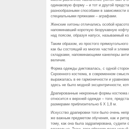
одинаковую форму – и тот и другой предст
разнообразными способами в зависимости от
специальными пряжками – аграфами.
Женские хитоны отличались особой красотой
напоминавший короткую безрукавную кофту.
над поясом, образуя напуск, называемый к
Таким образом, из простого прямоугольног
как бы состоящий из многих частей и элем
складками, напоминающими канелюры антич
величие.
Форма одежды диктовалась, с одной сторон
Скроенного костюма, в современном смысле
выражалась в ее гармоничности и уравновеш
здесь не было модной эксцентричности, ко
Драпированные некроеные формы костюма из
относится к верхней одежде – тоге, предст
размерами приблизительно 6 X 1,8 м.
Искусство драпировки тоги было очень неп
же важным предметом обучения, как и рито
тому, как она была задрапирована, судили 
владельца. Ткань тоги образовывала целый