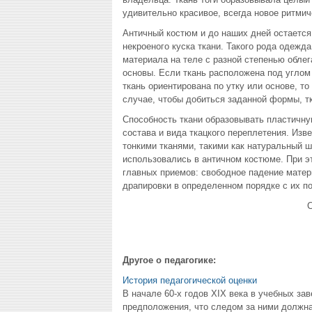
удивительно красивое, всегда новое ритмич
Античный костюм и до наших дней остается
некроеного куска ткани. Такого рода одежд
материала на теле с разной степенью облег
основы. Если ткань расположена под углом 
ткань ориентирована по утку или основе, 
случае, чтобы добиться заданной формы, т
Способность ткани образовывать пластичну
состава и вида ткацкого переплетения. Из
тонкими тканями, такими как натуральный ш
использовались в античном костюме. При 
главных приемов: свободное падение матер
драпировки в определенном порядке с их 
Другое о педагогике:
История педагогической оценки
В начале 60-х годов XIX века в учебных з
предположения, что следом за ними должна