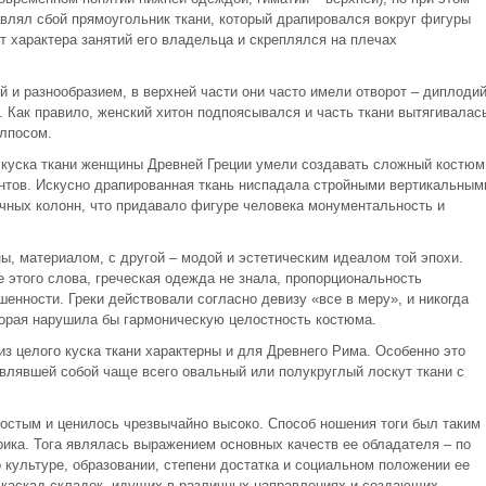
авлял сбой прямоугольник ткани, который драпировался вокруг фигуры
 характера занятий его владельца и скреплялся на плечах
 и разнообразием, в верхней части они часто имели отворот – диплодий
 Как правило, женский хитон подпоясывался и часть ткани вытягивалас
олпосом.
о куска ткани женщины Древней Греции умели создавать сложный костюм
ентов. Искусно драпированная ткань ниспадала стройными вертикальным
ных колонн, что придавало фигуре человека монументальность и
ы, материалом, с другой – модой и эстетическим идеалом той эпохи.
 этого слова, греческая одежда не знала, пропорциональность
енности. Греки действовали согласно девизу «все в меру», и никогда
торая нарушила бы гармоническую целостность костюма.
 целого куска ткани характерны и для Древнего Рима. Особенно это
авлявшей собой чаще всего овальный или полукруглый лоскут ткани с
ростым и ценилось чрезвычайно высоко. Способ ношения тоги был таким
рика. Тога являлась выражением основных качеств ее обладателя – по
о культуре, образовании, степени достатка и социальном положении ее
 каскад складок, идущих в различных направлениях и создающих