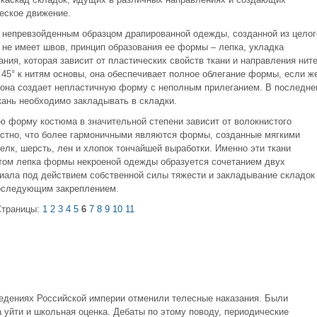
еское движение.
 непревзойденным образцом драпированной одежды, созданной из целог
а не имеет швов, принцип образования ее формы – лепка, укладка
ания, которая зависит от пластических свойств ткани и направления нит
45° к нитям основы, она обеспечивает полное облегание формы, если ж
то она создает непластичную форму с неполным прилеганием. В последне
кань необходимо закладывать в складки.
ю форму костюма в значительной степени зависит от волокнистого
вестно, что более гармоничными являются формы, созданные мягкими
елк, шерсть, лен и хлопок тончайшей выработки. Именно эти ткани
этом лепка формы некроеной одежды образуется сочетанием двух
иала под действием собственной силы тяжести и закладывание складок
последующим закреплением.
Страницы:
1
2
3
4
5
6
7
8
9
10
11
аведениях Российской империи отменили телесные наказания. Были
 уйти и школьная оценка. Дебаты по этому поводу, периодические