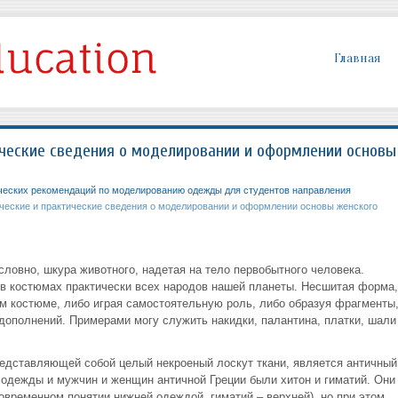
Главная
ческие сведения о моделировании и оформлении основы
ческих рекомендаций по моделированию одежды для студентов направления
еские и практические сведения о моделировании и оформлении основы женского
ловно, шкура животного, надетая на тело первобытного человека.
в костюмах практически всех народов нашей планеты. Несшитая форма,
ом костюме, либо играя самостоятельную роль, либо образуя фрагменты
 дополнений. Примерами могу служить накидки, палантина, платки, шали
дставляющей собой целый некроеный лоскут ткани, является античный
одежды и мужчин и женщин античной Греции были хитон и гиматий. Они
овременном понятии нижней одеждой, гиматий – верхней), но при этом