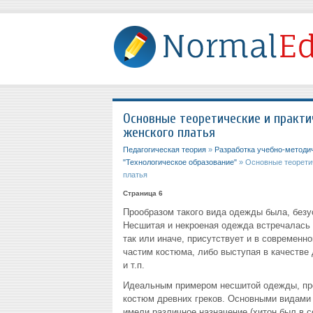
Основные теоретические и практи
женского платья
Педагогическая теория
»
Разработка учебно-методи
"Технологическое образование"
» Основные теоретич
платья
Страница 6
Прообразом такого вида одежды была, безус
Несшитая и некроеная одежда встречалась 
так или иначе, присутствует и в современн
частим костюма, либо выступая в качестве
и т.п.
Идеальным примером несшитой одежды, пре
костюм древних греков. Основными видами 
имели различное назначение (хитон был в с