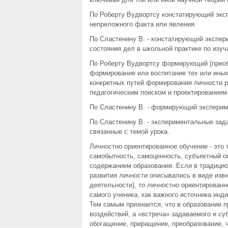
По Роберту Вудвортсу констатирующий эксп
непреложного факта или явления.
По Сластенину В. - констатирующий экспер
состояния дел в школьной практике по изуч
По Роберту Вудвортсу формирующий (преоб
формирование или воспитание тех или иных 
конкретных путей формирования личности р
педагогическим поиском и проектирование
По Сластенину В. - формирующий экспериме
По Сластенину В. - экспериментальные зад
связанные с темой урока.
Личностно ориентированное обучение - это т
самобытность, самоценность, субъектный о
содержанием образования. Если в традици
развития личности описывались в виде изв
деятельности), то личностно ориентированн
самого ученика, как важного источника инд
Тем самым признается, что в образовании п
воздействий, а «встреча» задаваемого и су
обогащение, приращение, преобразование, ч