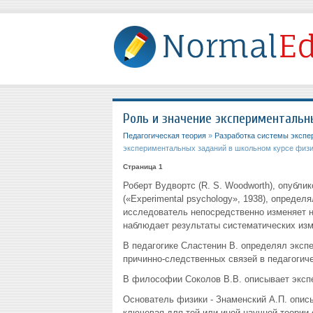
Роль и значение экспериментальн
Педагогическая теория
»
Разработка системы экспе
экспериментальных заданий в школьном курсе физи
Страница 1
Роберт Вудвортс (R. S. Woodworth), опубли
(«Experimental psychology», 1938), определ
исследователь непосредственно изменяет н
наблюдает результаты систематических изм
В педагогике Сластенин В. определял эксп
причинно-следственных связей в педагогич
В философии Соколов В.В. описывает экспе
Основатель физики - Знаменский А.П. описы
ключевая для той или иной научной теории 