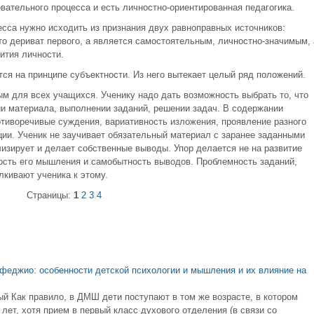
вательного процесса и есть личностно-ориентированная педагогика.
есса нужно исходить из признания двух равноправных источников:
то дериват первого, а является самостоятельным, личностно-значимым, 
ития личности.
ся на принципе субъектности. Из него вытекает целый ряд положений.
м для всех учащихся. Ученику надо дать возможность выбрать то, что
ии материала, выполнении заданий, решении задач. В содержании
тиворечивые суждения, вариативность изложения, проявление разного
ции. Ученик не заучивает обязательный материал с заранее заданными
ализирует и делает собственные выводы. Упор делается не на развитие
ность его мышления и самобытность выводов. Проблемность заданий,
лкивают ученика к этому.
Страницы:
1
2
3
4
феджио: особенности детской психологии и мышления и их влияние на
 Как правило, в ДМШ дети поступают в том же возрасте, в котором
лет, хотя прием в первый класс духового отделения (в связи со