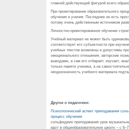
главной действующей фигурой всего образо
При проектировании образовательного проц
обучения и учения. Последнее не есть прос
потому очень действенным источником разв
Личностно-ориентированное обучение строит
Учебный материал не может быть одинаковы
соответствует его субъектности при изучен
учебных текстов возможны и допустимы про
эмоционального отношения, авторские пози
выводами, а сам его отбирает, изучает, ан
только памяти ученика, а на самостоятель
неоднозначность учебного материала подта
Другое о педагогике:
Психологический аспект преподавания соль
процесс обучения
сольфеджио преподавание урок музыкальный
идут в общеобразовательную школу – с 6–7 