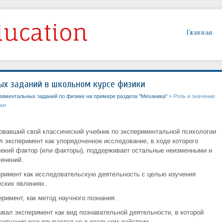
Главная
ых заданий в школьном курсе физики
риментальных заданий по физике на примере раздела "Механика"
» Роль и значение
ки
ковавший свой классический учебник по экспериментальной психологии
ял эксперимент как упорядоченное исследование, в ходе которого
екий фактор (или факторы), поддерживает остальные неизменными и
енений.
еримент как исследовательскую деятельность с целью изучения
еских явлениях.
римент, как метод научного познания.
вал эксперимент как вид познавательной деятельности, в которой
ситуация разыгрывается не в реальном действии.