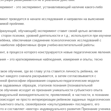
еримент - это эксперимент, устанавливающий наличие какого-либо
имент проводится в начале исследования и направлен на выяснение
аемой проблеме.
разующий, обучающий) эксперимент ставит своей целью активное
сторон психики, уровней деятельности и т.д.; используется при изучени
ебёнка, обеспечивая соединение психологических исследований с
м наиболее эффективных форм учебно-воспитательной работы.
нт, в процессе которого конструируются новые педагогические явления
ания – это кратковременные наблюдения, измерения и опыты, тесно
акое обучение, где во главу угла ставится личность ребенка, ее
пыт каждого сначала раскрывается, а затем согласовывается с
онной философии образования социально-педагогические модели
не задаваемых образцов, эталонов познания (познавательной
ое обучение исходит из признания уникальности субъектного опыта
ивидуальной жизнедеятельности, проявляемой, в частности, в познании.
роисходит не просто интериоризации ребенком заданных педагогических
бъектного опыта, своеобразное «окультуривание» последнего, его
то и составляет «вектор» индивидуального развития Признание ученика