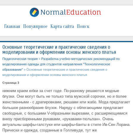
Главная
Популярное
Карта сайта
Поиск
Основные теоретические и практические сведения о
моделировании и оформлении основы женского платья
Педагогическая теория
»
Разработка учебно-методических рекомендаций по
моделированию одежды для студентов направления "Технологическое
образование"
» Основные теоретические и практические сведения о
моделировании и оформлении основы женского платья
Страница 3
нижним краем юбки за счет годе. По-разному решаются модные
блузки. Они могут быть не только типа мужской сорочки, но и более
женственными - с драпировками, рюшами или жабо. Мода предлагает
большое разнообразие блузок. Наряду с облегающими предлагает
свободные, с большими V-образными вырезами, с расширяющимися
внизу присборенными рукавами, «рукавами-тюльпан». Очень
актуальны шарфы-галстуки или шарфы-банты в стиле Ив-Сен Лорана.
Прически и одежда, созданные в Голливуде, тут же