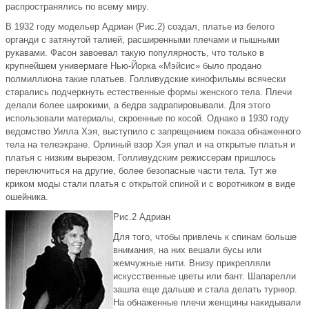
распространялись по всему миру.
В 1932 году модельер Адриан (Рис.2) создал, платье из белого
органди с затянутой талией, расширенными плечами и пышными
рукавами. Фасон завоевал такую популярность, что только в
крупнейшем универмаге Нью-Йорка «Мэйсис» было продано
полмиллиона такие платьев. Голливудские кинофильмы всячески
старались подчеркнуть естественные формы женского тела. Плечи
делали более широкими, а бедра задрапировывали. Для этого
использовали материалы, скроенные по косой. Однако в 1930 году
ведомство Уилла Хэя, выступило с запрещением показа обнаженного
тела на телеэкране. Орлиный взор Хэя упал и на открытые платья и
платья с низким вырезом. Голливудским режиссерам пришлось
переключиться на другие, более безопасные части тела. Тут же
криком моды стали платья с открытой спиной и с воротником в виде
ошейника.
Рис.2 Адриан
Для того, чтобы привлечь к спинам больше
внимания, на них вешали бусы или
жемчужные нити. Внизу прикрепляли
искусственные цветы или бант. Шапарелли
зашла еще дальше и стала делать турнюр.
На обнаженные плечи женщины накидывали