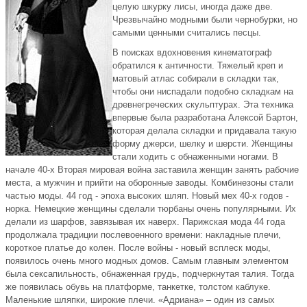
целую шкурку лисы, иногда даже две.
Чрезвычайно модными были чернобурки, но
самыми ценными считались песцы.
В поисках вдохновения кинематограф
обратился к античности. Тяжелый креп и
матовый атлас собирали в складки так,
чтобы они ниспадали подобно складкам на
древнегреческих скульптурах. Эта техника
впервые была разработана Алексой Бартон,
которая делала складки и придавала такую
форму джерси, шелку и шерсти. Женщины
стали ходить с обнаженными ногами. В
начале 40-х Вторая мировая война заставила женщин занять рабочие
места, а мужчин и прийти на оборонные заводы. Комбинезоны стали
частью моды. 44 год - эпоха высоких шляп. Новый мех 40-х годов -
норка. Немецкие женщины сделали тюрбаны очень популярными. Их
делали из шарфов, завязывая их наверх. Парижская мода 44 года
продолжала традиции послевоенного времени: накладные плечи,
короткое платье до колен. После войны - новый всплеск моды,
появилось очень много модных домов. Самым главным элементом
была сексапильность, обнаженная грудь, подчеркнутая талия. Тогда
же появилась обувь на платформе, танкетке, толстом каблуке.
Маленькие шляпки, широкие плечи. «Адриана» – один из самых