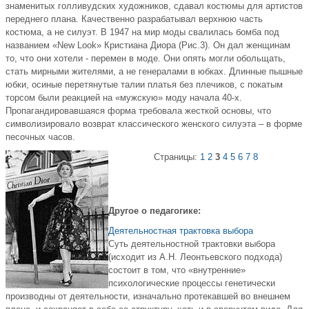
знаменитых голливудских художников, сдавал костюмы для артистов
переднего плана. Качественно разрабатывал верхнюю часть
костюма, а не силуэт. В 1947 на мир моды свалилась бомба под
названием «New Look» Кристиана Диора (Рис.3). Он дал женщинам
то, что они хотели - перемен в моде. Они опять могли обольщать,
стать мирными жителями, а не генералами в юбках. Длинные пышные
юбки, осиные перетянутые талии платья без плечиков, с покатым
торсом были реакцией на «мужскую» моду начала 40-х.
Пропагандировавшаяся форма требовала жесткой основы, что
символизировало возврат классического женского силуэта – в форме
песочных часов.
Страницы:
1
2
3
4
5
6
7
8
Другое о педагогике:
Деятельностная трактовка выбора
Суть деятельностной трактовки выбора
(исходит из А.Н. Леонтьевского подхода)
состоит в том, что «внутренние»
психологические процессы генетически
производны от деятельности, изначально протекавшей во внешнем