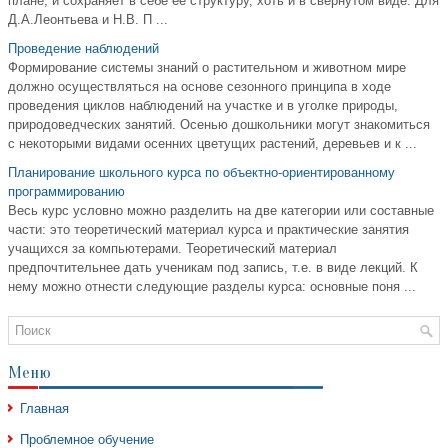
плане, и сохраняет в себе ее структуру, хоть и в свернутом виде. Для
Д.А.Леонтьева и Н.В. П ...
Проведение наблюдений
Формирование системы знаний о растительном и животном мире
должно осуществляться на основе сезонного принципа в ходе
проведения циклов наблюдений на участке и в уголке природы,
природоведческих занятий. Осенью дошкольники могут знакомиться
с некоторыми видами осенних цветущих растений, деревьев и к ...
Планирование школьного курса по объектно-ориентированному
программированию
Весь курс условно можно разделить на две категории или составные
части: это теоретический материал курса и практические занятия
учащихся за компьютерами. Теоретический материал
предпочтительнее дать ученикам под запись, т.е. в виде лекций. К
нему можно отнести следующие разделы курса: основные поня ...
Меню
Главная
Проблемное обучение