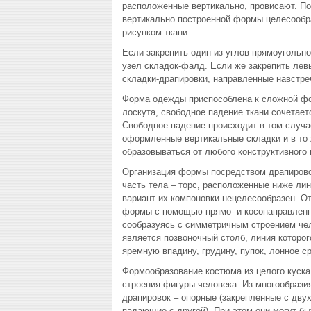
расположенные вертикально, провисают. По
вертикально построенной формы целесообра
рисунком ткани.
Если закрепить один из углов прямоугольно
узел складок-фалд. Если же закрепить лев
складки-драпировки, направленные навстреч
Форма одежды приспособлена к сложной фо
лоскута, свободное падение ткани сочетает
Свободное падение происходит в том случае
оформленные вертикальные складки и в то 
образовываться от любого конструктивного по
Организация формы посредством драпирово
часть тела – торс, расположенные ниже лин
вариант их компоновки нецелесообразен. О
формы с помощью прямо- и косонаправленны
сообразуясь с симметричным строением че
является позвоночный столб, линия которог
яремную впадину, грудину, пупок, лонное с
Формообразование костюма из целого куска
строения фигуры человека. Из многообрази
драпировок – опорные (закрепленные с двух
падающие с другой). При этом они могут б