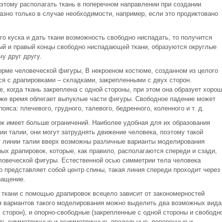
этому располагать ткань в поперечном направлении при создании
зно только в случае необходимости, например, если это продиктовано
го куска и дать ткани возможность свободно ниспадать, то получится
ый и правый концы свободно ниспадающей ткани, образуются округлые
у друг другу.
рме человеческой фигуры, В некроеном костюме, созданном из целого
ся с драпировками – складками, закрепленными с двух сторон.
, когда ткань закреплена с одной стороны, при этом она образует хорош
же время облегает выпуклые части фигуры. Свободное падение может
яса: плечевого, грудного, талевого, бедренного, коленного и т. д.
к имеет больше ограничений. Наиболее удобная для их образования
ии талии, они могут затруднять движение человека, поэтому такой
т линии талии вверх возможны различные варианты моделирования
х драпировок, которые, как правило, располагаются спереди и сзади,
ловеческой фигуры. Естественной осью симметрии тела человека
о представляет собой центр спины, такая линия спереди проходит через
ращение.
 ткани с помощью драпировок всецело зависит от закономерностей
я вариантов такого моделирования можно выделить два возможных вида
 сторон), и опорно-свободные (закрепленные с одной стороны и свободн
ыть симметричные и асимметричные, продольные, поперечные и