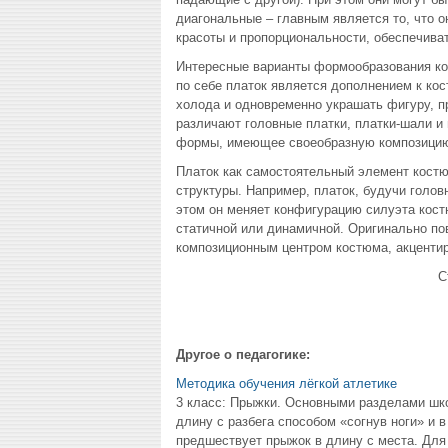
диагональные – главным является то, что о
красоты и пропорциональности, обеспечива
Интересные варианты формообразования ко
по себе платок является дополнением к кос
холода и одновременно украшать фигуру, п
различают головные платки, платки-шали и
формы, имеющее своеобразную композицию
Платок как самостоятельный элемент костю
структуры. Например, платок, будучи голо
этом он меняет конфигурацию силуэта кост
статичной или динамичной. Оригинально п
композиционным центром костюма, акценти
С
Другое о педагогике:
Методика обучения лёгкой атлетике
3 класс: Прыжки. Основными разделами шко
длину с разбега способом «согнув ноги» и 
предшествует прыжок в длину с места. Для 