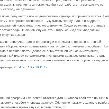
ни должны подчиняться тектонике фигуры, работать на выявление ее
ть свободу ее движений.
стюма получаются при моделировании одежды по принципу платка. Сам
тюму, его прямое назначение – укутывать голову, плечи и бедра от
ридавая ей новое пластическое движение. Среди различных его видов
 платки-пледы. В любом случае это – штучное изделие квадратной
 рисунка декора.
ма активно участвует в организации его объемно-пространственной
вным убором, может повязываться на голове различными способами. При
юма в верхней части, делая ее симметричной или асимметричной,
овязанный платок со сложными и изящными драпировками может стать
рующим внимание зрителя при относительно простой форме последнего.
траницы:
2
3
4
5
6
7
8
9
10
11
12
льной программы по легкой атлетике для III класса являются прыжки в
в высоту способом «перешагивание». Обучению прыжку в длину с разбег
выполнения прыжка нужно встать прямо, ст ...