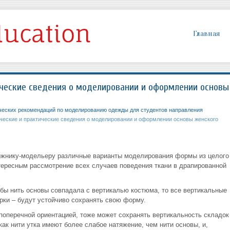
Главная
ческие сведения о моделировании и оформлении основы
ческих рекомендаций по моделированию одежды для студентов направления
еские и практические сведения о моделировании и оформлении основы женского
ожнику-модельеру различные варианты моделирования формы из целого
нтересным рассмотрение всех случаев поведения ткани в драпированной
обы нить основы совпадала с вертикалью костюма, то все вертикальные
рки – будут устойчиво сохранять свою форму.
с поперечной ориентацией, тоже может сохранять вертикальность складок
как нити утка имеют более слабое натяжение, чем нити основы, и,