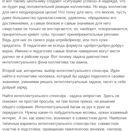
И вот такому школьнику создают «ситуацию успеха» в надежде, что
он будет рад положительной реакции коллектива. Но ведь коллектив
для него неоднородное целое! Что толку для него, что многие, пусть
даже большинство одноклассников, удивлены, обрадованы его
достижениями, а самые близкие и самые значимые для него
сверстники не только не восторгаются, но, наоборот, отворачиваются,
презрительно кривят губы, пускают пренебрежительные реплики.
Ведь для них он своего рода штрейкбрехер, или того хуже -
предатель. В педагогике не всегда формула «добро+добро=добру»
верна. Именно и педагогике самые благие намерения могут вести
далеко не в райские кущи. Вот почему задача диагностики
интеллектуального фона коллектива так важна.
Второй шаг алгоритма: выбор интеллектуального спонсора. Идея
найти в коллективе человека, который бы щедро поделился своими
знаниями, умениями решать интеллектуальные задачи, несет в себе
добрый заряд.
Найти интеллектуального спонсора - задача непростая. Здесь не
поможет ни простая просьба, ни тем более приказ, ни решение
общего собрания. Интеллектуальный багаж из рук в руки не
передается. Нужны какие-то побудительные мотивы, нужен взаимный
интерес. А он, как известно, возникает в совместном деле. Наиболее
типичные варианты интеллектуального спонсорства: совместное
участие в подготовке, проведении тематических вечеров, смотров,