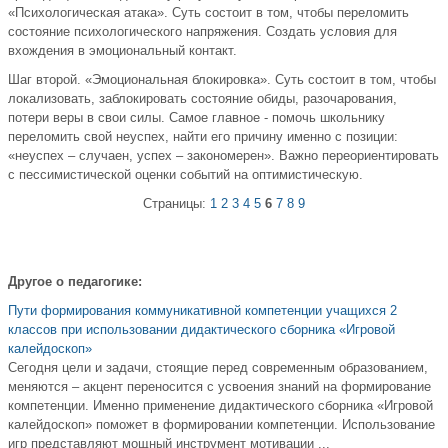
«Психологическая атака». Суть состоит в том, чтобы переломить
состояние психологического напряжения. Создать условия для
вхождения в эмоциональный контакт.
Шаг второй. «Эмоциональная блокировка». Суть состоит в том, чтобы
локализовать, заблокировать состояние обиды, разочарования,
потери веры в свои силы. Самое главное - помочь школьнику
переломить свой неуспех, найти его причину именно с позиции:
«неуспех – случаен, успех – закономерен». Важно переориентировать
с пессимистической оценки событий на оптимистическую.
Страницы:
1
2
3
4
5
6
7
8
9
Другое о педагогике:
Пути формирования коммуникативной компетенции учащихся 2
классов при использовании дидактического сборника «Игровой
калейдоскоп»
Сегодня цели и задачи, стоящие перед современным образованием,
меняются – акцент переносится с усвоения знаний на формирование
компетенции. Именно применение дидактического сборника «Игровой
калейдоскоп» поможет в формировании компетенции. Использование
игр представляют мощный инструмент мотивации ...