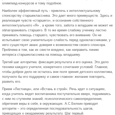
олимпиад-конкурсов и тому подобное.
Наиболее эффективный путь - привлечь к интеллектуальному
спонсорству старшеклассника. Это дает много преимуществ. Здесь и
реализация чувств «старшего», и осознание собственного
интеллектуального «Я» , а кроме того, забота о младшем не может не
облагораживать старшего. В то же время слабому ученику лестно
принимать помощь старшего, чувствовать его внимание. Он не
испытывает свою унизительную слабость перед одноклассниками, у
него существует аванс доверия к возможностям своего спонсора.
Проблема в том, как их свести воедино, как направить линию
интереса старшеклассника на помощь младшему.
Третий шаг алгоритма: фиксация результата и его оценка. Это дело
техники каждого учителя, конкретного сочетания условий. Главное,
чтобы доброе дело не осталось вне поля зрения детского коллектива,
получило бы его поддержку и самое главное- желание повторить,
развить его.
Прием «Лестница», или «Встань в строй». Речь идет о ситуациях,
когда учитель ведет воспитанника поступательно вверх, поднимаясь
с ним по ступеням знаний, психологического самоопределения,
обретения веры в себя, в окружающих. А.С.Белкин приводит
алгоритм – это определенная последовательность шагов,
приводящих к ожидаемому результату. Шаг первый.