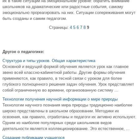
их в такие ситуации на эмоциональном уровне: обратить внимание
школьников на драматические или радостные события, самому
эмоционально прореагировать на них. Ситуации сопереживания могут
быть созданы и самим педагогом.
Страницы:
4
5
6
7
8
9
Другое о педагогике:
Структура и типы уроков. Общая характеристика
Основной и ведущей формой обучения является урок как главное
звено всей классно-кабинетной работы. Другие формы обучения
применяются, как правило, в тесной связи с уроком для более
глубокого полноценного решения задач обучения. Урок представляет
собой ограниченную во времени, организованную систему ...
Технологии получения научной информации о мире природы
Технологии научного познания мира природы традиционно наиболее
широко представлены в школьном образовании. Методики их
освоения, как правило, отработаны и педагоги их активно используют.
Одним из наиболее популярных среди школьников видов
деятельности является коллекционирование. Это естественное, ...
Создание публикации учащегося