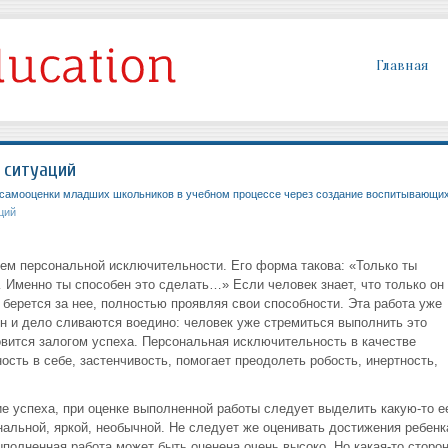
Главная
 ситуаций
самооценки младших школьников в учебном процессе через создание воспитывающи
ций
ем персональной исключительности. Его форма такова: «Только ты
Именно ты способен это сделать…» Если человек знает, что только он
берется за нее, полностью проявляя свои способности. Эта работа уже
он и дело сливаются воедино: человек уже стремиться выполнить это
овится залогом успеха. Персональная исключительность в качестве
ть в себе, застенчивость, помогает преодолеть робость, инертность,
е успеха, при оценке выполненной работы следует выделить какую-то е
нальной, яркой, необычной. Не следует же оценивать достижения ребенк
выполненная работа может быть оценена очень высоко. Но какая-то сторо