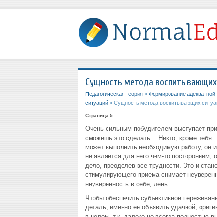
Сущность метода воспитывающих
Педагогическая теория
»
Формирование адекватной 
ситуаций
» Сущность метода воспитывающих ситуа
Страница 5
Очень сильным побудителем выступает при
сможешь это сделать… Никто, кроме тебя… 
может выполнить необходимую работу, он и 
не является для него чем-то посторонним, 
дело, преодолев все трудности. Это и стан
стимулирующего приема снимает неувереннос
неуверенность в себе, лень.
Чтобы обеспечить субъективное переживани
деталь, именно ее объявить удачной, ориги
в целом, т.к. далеко не всегда полностью 