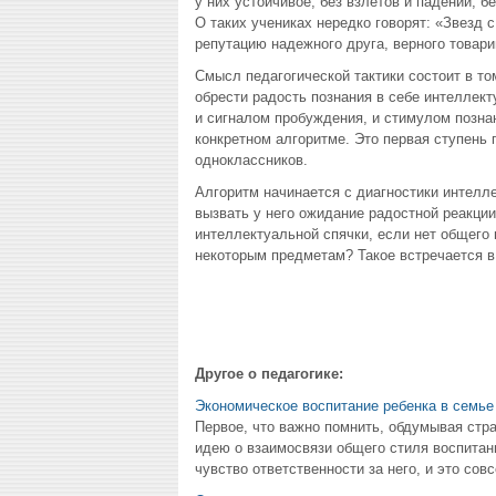
у них устойчивое, без взлетов и падений,
О таких учениках нередко говорят: «Звезд с
репутацию надежного друга, верного товар
Смысл педагогической тактики состоит в т
обрести радость познания в себе интеллек
и сигналом пробуждения, и стимулом позна
конкретном алгоритме. Это первая ступень 
одноклассников.
Алгоритм начинается с диагностики интелл
вызвать у него ожидание радостной реакции
интеллектуальной спячки, если нет общего н
некоторым предметам? Такое встречается в
Другое о педагогике:
Экономическое воспитание ребенка в семье
Первое, что важно помнить, обдумывая стра
идею о взаимосвязи общего стиля воспитан
чувство ответственности за него, и это сов