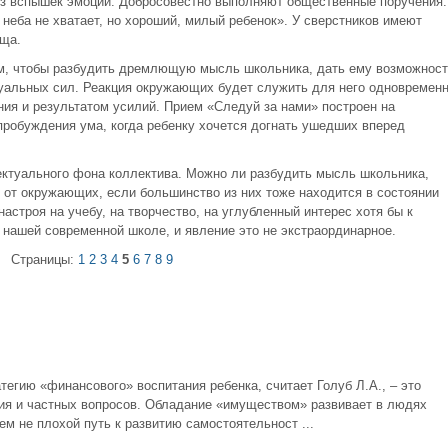
 без вспышек эмоций. Добросовестно выполняют общественные поручения.
 неба не хватает, но хороший, милый ребенок». У сверстников имеют
ища.
ом, чтобы разбудить дремлющую мысль школьника, дать ему возможност
туальных сил. Реакция окружающих будет служить для него одновремен
ния и результатом усилий. Прием «Следуй за нами» построен на
пробуждения ума, когда ребенку хочется догнать ушедших вперед
ектуального фона коллектива. Можно ли разбудить мысль школьника,
 от окружающих, если большинство из них тоже находится в состоянии
астроя на учебу, на творчество, на углубленный интерес хотя бы к
 нашей современной школе, и явление это не экстраординарное.
Страницы:
1
2
3
4
5
6
7
8
9
тегию «финансового» воспитания ребенка, считает Голуб Л.А., – это
ия и частных вопросов. Обладание «имуществом» развивает в людях
сем не плохой путь к развитию самостоятельност ...