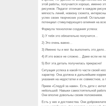
этой работы, получается хорошо, именно эт
рисунков. Педагог отличает в каждом рисун
мягкость линий, новизну сюжета, интересны
успех своих творческих усилий. Остальная 
потенциал стимулирующего влияния на вс
Формула технологии создания успеха:
1) У тебя это обязательно получится…
2) Это очень важно…
3) Именно ты и мог бы выполнить это дело
4) И это вовсе не сложно… Даже если не п
5) Вот эта деталь получилась прекрасно!
Ситуация успеха в какой-то части своей но
характер. Она должна в дальнейшем коррект
указания на недостатки и их совместное, а
Прием «Следуй за нами». Есть дети с инте
небольшой. Навыки самостоятельной работы 
Они вполне довольны своим положением.
Есть у них и достоинства. Они доброжелат