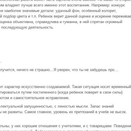
им владеет лучше всего именно этот воспитанник. Например: конкурс
ке наиболее значимые детали: удачный фон, особенный колорит,
й подбор цвета и т.п. Ребенок верит данной оценке и искренне пережива
оценка объективна, справедлива и гуманна, в ней спрятан огромный
ю последующую деятельность.
…
олучится, ничего не страшно…Я уверен, что ты не забудешь про…
сит характер искусственно создаваемой. Такая ситуация носит временный
ироваться путем постепенного (когда ребенок поверит в свои силы)
 потом и самостоятельное исправление.
ллектуальной запущенностью, с леностью мысли. Запас знаний
не развиты. Самое главное, уровень их притязаний в учебе не высок.
ельны, у них хорошие отношения с учителями, и с товарищами. Поведени