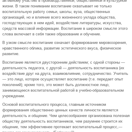
активному участию в производственной, общественной и культурной
жизни. В таком понимании воспитание охватывает не только
воспитательную работу семьи, школы, вуза, общественных
организаций, но и влияние всего жизненного уклада общества,
господствующих в нем идей, воздействие литературы, искусства,
средств массовой информации. Воспитание в широком смысле этого
слова включает в себя также образование и обучение.
В узком смысле воспитание означает формирование мировоззрения,
нравственного облика, развитие эстетического вкуса, физическое
развитие.
Воспитание является двусторонним действием; с одной стороны —
деятельность педагога, с другой — деятельность воспитанника (их
воздействие друг на друга, взаимовлияние, сотрудничество. Учитель
— это лицо, которое осуществляет воспитание (т.е. передает опыт
поколений); кроме того, это может быть должностное лицо,
занимающееся воспитательной работой в учебно-образовательном
учреждении.
Основой воспитательного процесса, главным источником
формирования общественно ценных качеств личности является
деятельность и общение. Чем целесообразнее организована полезная
обществу деятельность воспитанников, чем разумнее строится их
общение, тем эффективнее протекает воспитательный процесс,—