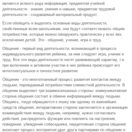
является всякого рода информация, предметом учебной
деятельности - знания, умения и навыки, предметом трудовой
деятельности - создаваемый материальный продукт.
Если обобщить и выделить основные виды деятельности,
свойственные всем школьникам, они будут соответствовать общим
потребностям, которые можно обнаружить практически у всех без
исключения детей. Это - общение, учение, игра и труд.
Общение - первый вид деятельности, возникающий в процессе
индивидуального развития ребенка, за ним следуют игра, учение и
труд. Все эти виды деятельности носят развивающий характер, т.е.
при включении и активном участии в них ребенка происходит его
интеллектуальное и личностное развитие.
Общение - это многоплановый процесс развития контактов между
людьми, порождаемый потребностями совместной деятельности. В
общении выделяют три взаимосвязанных стороны: коммуникативная
сторона общения состоит в обмене информацией между людьми.
Общаясь, люди обращаются к языку как одному из важнейших
средств общения; интерактивная сторона заключается в организации
взаимодействия между людьми, например, нужно согласовать
действия, распределить функции или повлиять на настроение,
поведение, убеждение собеседника; перцептивная сторона общения
включает процесс восприятия друг друга партнерами по общению и