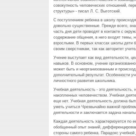
совокупность человеческих отношений, пер
структуры» - писал Л. С. Выготский.
С поступлением ребенка в школу происход
довольно существенные. Прежде всего, зна
часть дня дети проводят в контакте с окр
содержание общения, в него входят темы, н
взрослыми. В первых классах школы дети б
своим сверстникам, так как авторитет учит
Учение выступает как вид деятельности, це
навыков. В основном, учение организованн
может быть и неорганизованным и происходи
дополнительный результат. Особенности уч
личностного развития школьника.
Учебная деятельность - это деятельность, 
накопленных человечеством. Учебная деятел
еще нет. Учебная деятельность должна быт
уметь учиться Чрезвычайно важной проблем
деятельности и заключается задача начальн
Каждая деятельность характеризуется по е
обобщенный опыт знаний, дифференцирован
стороны самого ребенка. Парадокс учебной д