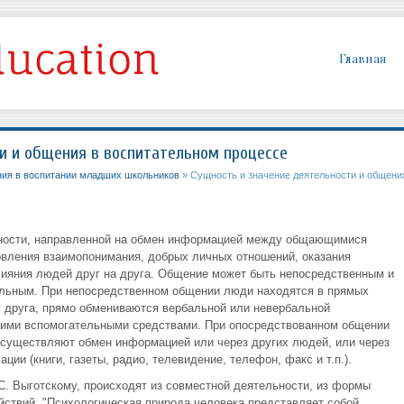
Главная
и и общения в воспитательном процессе
ния в воспитании младших школьников
» Сущность и значение деятельности и общени
ьности, направленной на обмен информацией между общающимися
овления взаимопонимания, добрых личных отношений, оказания
лияния людей друг на друга. Общение может быть непосредственным и
льным. При непосредственном общении люди находятся в прямых
уг друга, прямо обмениваются вербальной или невербальной
акими вспомогательными средствами. При опосредствованном общении
осуществляют обмен информацией или через других людей, или через
ии (книги, газеты, радио, телевидение, телефон, факс и т.п.).
С. Выготскому, происходят из совместной деятельности, из формы
ствий. "Психологическая природа человека представляет собой