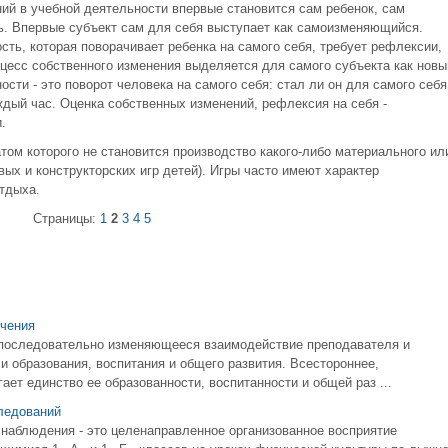
ий в учебной деятельности впервые становится сам ребенок, сам
ь. Впервые субъект сам для себя выступает как самоизменяющийся.
сть, которая поворачивает ребенка на самого себя, требует рефлексии,
роцесс собственного изменения выделяется для самого субъекта как новы
сти - это поворот человека на самого себя: стал ли он для самого себя
ый час. Оценка собственных изменений, рефлексия на себя -
.
атом которого не становится производство какого-либо материального ил
ых и конструкторских игр детей). Игры часто имеют характер
тдыха.
Страницы:
1
2
3
4
5
чения
, последовательно изменяющееся взаимодействие преподавателя и
и образования, воспитания и общего развития. Всестороннее,
ает единство ее образованности, воспитанности и общей раз ...
ледований
 наблюдения - это целенаправленное организованное восприятие