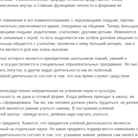
енесенных внутрь и ставших функциями личности и формами ее
ят изменения в его взаимоотношениях с окружающими людьми, причем
чительно увеличивается время, отводимое на общение. Теперь большу
ужающими людьми: родителями, учителями, другими детьми. Изменяется
е связанные с игрой, то есть выделяется как особое деловое общение с
ольше общаются с учителем, проявляя к нему больший интерес, чем к
еля является для них очень высоким.
лью которого является приобретение школьником знаний, умений и
о и осуществляется в специальных образовательных программах. Но оно
ть попутно, в других видах деятельности как их побочный,
ебной деятельности состоят в том, что она прямо служит средством
непосредственно направленная на усвоение науки и культуры,
ьность не дана в готовой форме. Когда ребенок приходит в школу, ее
ь сформирована. Так же, как человек должен уметь трудиться, он долже
ой является умение учиться самому. В построении учебной
ой школы - прежде всего, ребенка надо научить учиться.
е предмету. Кажется, что предметом учебной деятельности является
ный на отдельные науки. Но какие предметы подвергаются изменению 
еятельности состоит в том, что, усваивая знания, ребенок сам ничего в