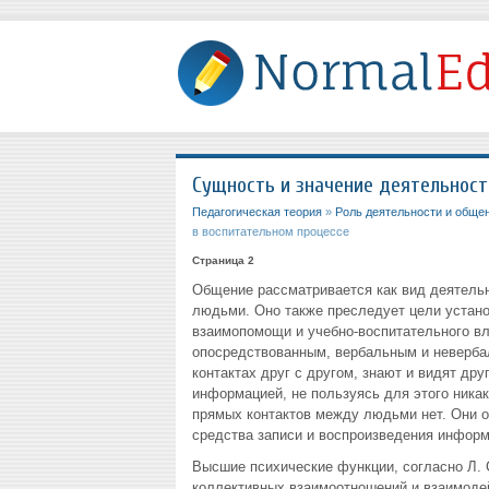
Сущность и значение деятельност
Педагогическая теория
»
Роль деятельности и обще
в воспитательном процессе
Страница 2
Общение рассматривается как вид деятел
людьми. Оно также преследует цели устан
взаимопомощи и учебно-воспитательного в
опосредствованным, вербальным и неверба
контактах друг с другом, знают и видят др
информацией, не пользуясь для этого ник
прямых контактов между людьми нет. Они 
средства записи и воспроизведения информац
Высшие психические функции, согласно Л. 
коллективных взаимоотношений и взаимодей