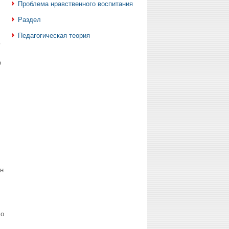
Проблема нравственного воспитания
Раздел
Педагогическая теория
ю
о
н
со