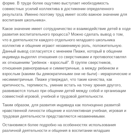
форме. В труде более ощутимо выступает необходимость
совместных усилий коллектива в достижении определенного
результата. Именно поэтому труд имеет особо важное значение для
воспитания школьника».
Какое значение имеет сотрудничество и взаимодействие детей в ходе
развития воспитательного процесса? Можно сделать вывод о том,
что в деятельности каждого отдельного младшего школьника
коллектив и общение играют незаменимую роль, положительную.
Данный вывод согласуется с мнением Пиаже, который в общении
индивида выделял отношения со сверстниками и противопоставлял
их отношениям "ребенок - взрослый". В группе сверстников,
отношения равноправные и симметричные, а между ребенком и
взрослым (какими бы демократичными они не были) - иерархические и
несимметричные. Пиаже утверждал, что такие качества, как
критичность, терпимость, умение встать на точку зрения другого,
развиваются только при общении детей между собой и организации
совместной игровой, учебной и трудовой деятельности.
Таким образом, для развития индивида как полноценно развитой
нравственной личности общение и коллективная учебная, игровая и
трудовая деятельности представляются незаменимыми.
Остановимся более подробно на особенностях использования
различной деятельности и общения в воспитании младших