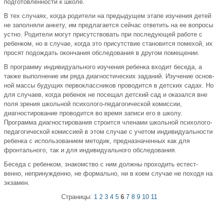
подго­товленности к школе.
В тех случаях, когда родители на предыдущем этапе изучения детей
не заполняли анкету, им предлагается сейчас ответить на ее вопросы
устно. Родители могут присутствовать при последующей рабо­те с
ребенком, но в случае, когда это присутствие становится поме­хой, их
просят подождать окончания обследования в другом помещении.
В программу индивидуального изучения ребенка входит беседа, а
также выполнение им ряда диагностических заданий. Изучение основ­
ной массы будущих первоклассников проводится в детских садах. Но
для случаев, когда ребенок не посещал детский сад и оказался вне
поля зрения школьной психолого-педагогической комиссии,
диагности­рование проводится во время записи его в школу.
Программа диагнос­тирования строится членами школьной психолого-
педагогической комис­сией в этом случае с учетом индивидуальности
ребенка с использова­нием методик, предназначенных как для
фронтального, так и для ин­дивидуального обследования.
Беседа с ребенком, знакомство с ним должны проходить естест­
венно, непринужденно, не формально, ни в коем случае не походя на
экзамен.
Страницы:
1
2
3
4
5
6
7
8
9
10
11