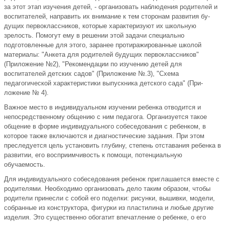
за этот этап изучения детей, - организовать наблюдения родителей и
воспитателей, направить их внимание к тем сторонам развития бу­
дущих первоклассников, которые характеризуют их школьную
зрелость. Помогут ему в решении этой задачи специально
подготовленные для этого, заранее протиражированные школой
материалы: "Анкета для ро­дителей будущих первоклассников"
(Приложение №2), "Рекомендации по изучению детей для
воспитателей детских садов" (Приложение №.3), "Схема
педагогической характеристики выпускника детского сада" (При­
ложение № 4).
Важное место в индивидуальном изучении ребенка отводится и
непосредственному общению с ним педагога. Организуется такое
общение в форме индивидуального собеседования с ребенком, в
которое также включаются и диагностические задания. При этом
преследуется цель установить глубину, степень отставания ребенка в
развитии, его восприимчивость к помощи, потенциальную
обучаемость.
Для индивидуального собеседования ребенок приглашается вместе с
родителями. Необходимо организовать дело таким образом, чтобы
ро­дители принесли с собой его поделки: рисунки, вышивки, модели,
соб­ранные из конструктора, фигурки из пластилина и любые другие
изде­лия. Это существенно обогатит впечатление о ребенке, о его