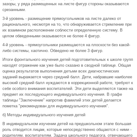
зазоры, у ряда размещенных на листе фигур стороны оказываются
срезанными.
3-й уровень - размещение прямоугольников на листе далеко от
рационального, несмотря на то, что обнаруживается стремление при
их вза­имном расположении соблюсти определенную систему. В
целом обведен­ными оказываются не более 4 фигур.
4-й уровень - прямоугольники размещаются на плоскости без какой-
ли­бо системы, хаотично. Обведено не более 3 фигур.
Итоги фронтального изучения детей подготовительных к школе групп
находят отражение как уже было сказано в сводной таблице. Общая
оценка результатов выполнения детьми всех диагностических
заданий выражается через средний балл. Дети, набравшие наиболее
высокий средний балл нуждаются в коррекционной работе, требуют к
себе особого внимания воспитателей. Эти дети выделяются также на
предмет их последующе­го индивидуального изучения. В графе
таблицы "Заключение" напротив фамилий этих детей делается
пометка "рекомендован для индивидуально­го изучения".
б) Методы индивидуального изучения детей
В индивидуальном изучении детей на предшкольном этапе большая
роль отводится лицам, которые непосредственно общаются с ними -
родителям, воспитателям. Задача школьного педагога, отвечающего