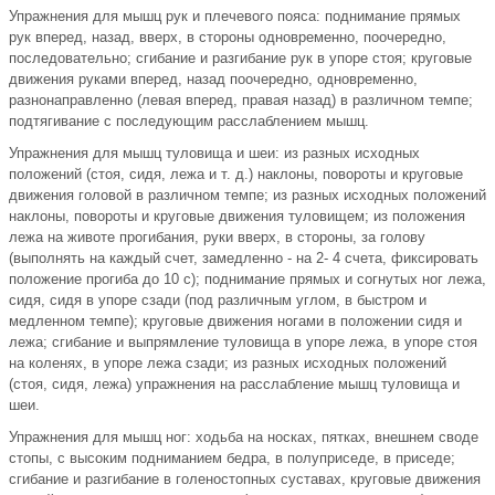
Упражнения для мышц рук и плечевого пояса: поднимание прямых
рук вперед, назад, вверх, в стороны одновременно, поочередно,
последовательно; сгибание и разгибание рук в упоре стоя; круговые
движения руками вперед, назад поочередно, одновременно,
разнонаправленно (левая вперед, правая назад) в различном темпе;
подтягивание с последующим расслаблением мышц.
Упражнения для мышц туловища и шеи: из разных исходных
положений (стоя, сидя, лежа и т. д.) наклоны, повороты и круговые
движения головой в различном темпе; из разных исходных положений
наклоны, повороты и круговые движения туловищем; из положения
лежа на животе прогибания, руки вверх, в стороны, за голову
(выполнять на каждый счет, замедленно - на 2- 4 счета, фиксировать
положение прогиба до 10 с); поднимание прямых и согнутых ног лежа,
сидя, сидя в упоре сзади (под различным углом, в быстром и
медленном темпе); круговые движения ногами в положении сидя и
лежа; сгибание и выпрямление туловища в упоре лежа, в упоре стоя
на коленях, в упоре лежа сзади; из разных исходных положений
(стоя, сидя, лежа) упражнения на расслабление мышц туловища и
шеи.
Упражнения для мышц ног: ходьба на носках, пятках, внешнем своде
стопы, с высоким подниманием бедра, в полуприседе, в приседе;
сгибание и разгибание в голеностопных суставах, круговые движения