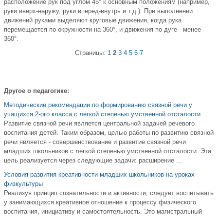
расположение рук под углом 45° к основным положениям (например,
руки вверх-наружу, руки вперед-внутрь и т.д.). При выполнении
движений руками выделяют круговые движения, когда рука
перемещается по окружности на 360°, и движения по дуге - менее
360°.
Страницы:
1
2
3
4
5
6
7
Другое о педагогике:
Методические рекомендации по формированию связной речи у
учащихся 2-ого класса с легкой степенью умственной отсталости
Развитие связной речи является центральной задачей речевого
воспитания детей. Таким образом, целью работы по развитию связной
речи является - совершенствование и развитие связной речи
младших школьников с легкой степенью умственной отсталости. Эта
цель реализуется через следующие задачи: расширение ...
Условия развития креативности младших школьников на уроках
физкультуры
Реализуя принцип сознательности и активности, следует воспитывать
у занимающихся креативное отношение к процессу физического
воспитания, инициативу и самостоятельность. Это магистральный