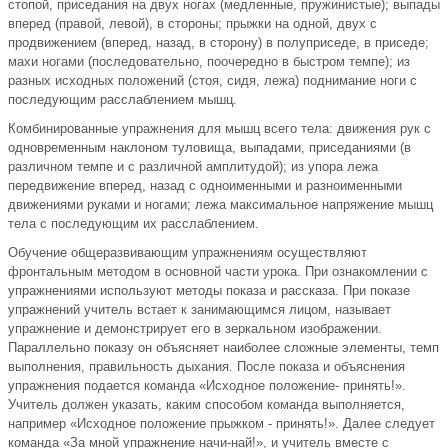
стопой, приседания на двух ногах (медленные, пружинистые); выпады
вперед (правой, левой), в стороны; прыжки на одной, двух с
продвижением (вперед, назад, в сторону) в полуприседе, в приседе;
махи ногами (последовательно, поочередно в быстром темпе); из
разных исходных положений (стоя, сидя, лежа) поднимание ноги с
последующим расслаблением мышц.
Комбинированные упражнения для мышц всего тела: движения рук с
одновременным наклоном туловища, выпадами, приседаниями (в
различном темпе и с различной амплитудой); из упора лежа
передвижение вперед, назад с одноименными и разноименными
движениями руками и ногами; лежа максимальное напряжение мышц
тела с последующим их расслаблением.
Обучение общеразвивающим упражнениям осуществляют
фронтальным методом в основной части урока. При ознакомлении с
упражнениями используют методы показа и рассказа. При показе
упражнений учитель встает к занимающимся лицом, называет
упражнение и демонстрирует его в зеркальном изображении.
Параллельно показу он объясняет наиболее сложные элементы, темп
выполнения, правильность дыхания. После показа и объяснения
упражнения подается команда «Исходное положение- принять!».
Учитель должен указать, каким способом команда выполняется,
например «Исходное положение прыжком - принять!». Далее следует
команда «За мной упражнение начи-най!», и учитель вместе с