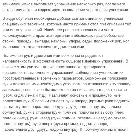
занимающимися выполняет упражнение несколько раз, после чего
останавливается и корректирует выполнение упражнения учениками.
В ходе обучения необходимо добиваться запоминания учениками
специальных терминов, которые часто применяются при описании тех
или иных упражнений. Наиболее распространенными и часто
используемыми в практике терминами обозначают разнообразные
стойки, приседы, выпады, наклоны, упоры, седы, положения рук, ног,
туловища, а также различные движения ими.
Положения рук и движения ими во многом определяют
направленность и эффективность общеразвивающих упражнений. В
связи с этим учитель должен постоянно контролировать
правильность выполнения упражнений, соблюдение учениками их
пространственных и временных параметров. Возможные положения
рук и движения ими необходимо указывать по отношению к туловищу
занимающегося, какое бы положение он ни занимал в пространстве
(стоя, сидя, лежа и т.д.). Различают основные и промежуточные
положения рук. К первым относят руки вперед (прямые руки подняты
на высоту плеч параллельно друг другу, ладони внутрь, пальцы
сомкнуты), руки в стороны (руки прямые, подняты на высоту плеч,
ладони книзу), руки назад (руки прямые, отведены назад до отказа,
ладони внутрь), руки вверх {руки прямые, подняты вверх,
параллельны друг другу, ладони внутрь). К промежуточным относят