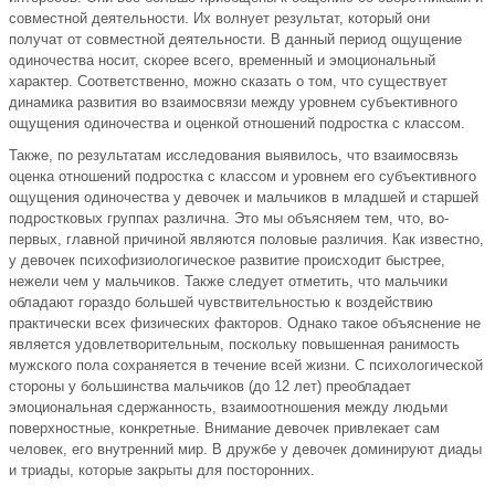
совместной деятельности. Их волнует результат, который они
получат от совместной деятельности. В данный период ощущение
одиночества носит, скорее всего, временный и эмоциональный
характер. Соответственно, можно сказать о том, что существует
динамика развития во взаимосвязи между уровнем субъективного
ощущения одиночества и оценкой отношений подростка с классом.
Также, по результатам исследования выявилось, что взаимосвязь
оценка отношений подростка с классом и уровнем его субъективного
ощущения одиночества у девочек и мальчиков в младшей и старшей
подростковых группах различна. Это мы объясняем тем, что, во-
первых, главной причиной являются половые различия. Как известно,
у девочек психофизиологическое развитие происходит быстрее,
нежели чем у мальчиков. Также следует отметить, что мальчики
обладают гораздо большей чувствительностью к воздействию
практически всех физических факторов. Однако такое объяснение не
является удовлетворительным, поскольку повышенная ранимость
мужского пола сохраняется в течение всей жизни. С психологической
стороны у большинства мальчиков (до 12 лет) преобладает
эмоциональная сдержанность, взаимоотношения между людьми
поверхностные, конкретные. Внимание девочек привлекает сам
человек, его внутренний мир. В дружбе у девочек доминируют диады
и триады, которые закрыты для посторонних.