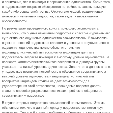
и понимании, что и приводит к переживанию одиночества. Кроме того,
в подростковом возрасте обостряется потребность занять позицию
какой-либо социальной группы. Отсутствие людей, разделяющих
интересы и увлечения подростка, также ведет к переживанию
обособленности.
По результатам проведенного констатирующего эксперимента
выявилось, что оценка отношений подростка с классом и уровнем его
субъективного ощущения одиночества взаимосвязаны. Взаимосвязь
оценки отношений подростка с классом и уровнем его субъективного
ощущения одиночества можно объяснить тем, что
индивидуалистический тип восприятия индивидом группы в
подростковом возрасте приводит к высокому уровню одиночества. И
наоборот, коллективистический тип восприятия индивидом группы
указывает на низкий уровень одиночества. Зная, что на данном этапе,
у подростков возникает потребность в общении со сверстниками, а
высокий уровень одиночества и индивидуалистический тип
восприятия индивидом группы не дает возможности для
удовлетворения этой потребности, необходимо вовремя давать
знания о способах разрешения возникших проблем в общении со
сверстниками у подростков.
В группе старших подростков взаимосвязей не выявилось. Это мы
объясняем тем, что в данный период у подростков меняется круг
интересов. Они все больше приобщены к общению со сверстниками и