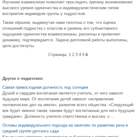
Изучение взаимосвязи позволяет проследить причину возникновения
высокого уровня одиночества и индивидуалистическим типом
восприятия индивидом группы у подростков.
Таким образом, выдвинутая нами гипотеза о том, что оценка
отношений подростка с классом и уровень его субъективного
ощущения одиночества взаимосвязаны, различны и проявляет
динамику, подтверждается. Задачи дипломной работы выполнены,
цели достигнуты.
Страницы:
1
2
3
4
5
6
Другое о педагогике:
Самая превосходная должность под солнцем
Душой и сердцем воспитания является учитель, от него зависит
будущее мира. От воспитания детей зависит «исправление
человеческих дел на земле», развитие всего общества. «Следующий
век будет именно таким, какими будут воспитанные для него будущие
граждане». Должность учителя ответственна и высока, о ...
Основы индивидуального подхода на занятиях по развитию речи в
средней группе детского сада
Как мы уже говорили, индивидуальный подход к детям имеет