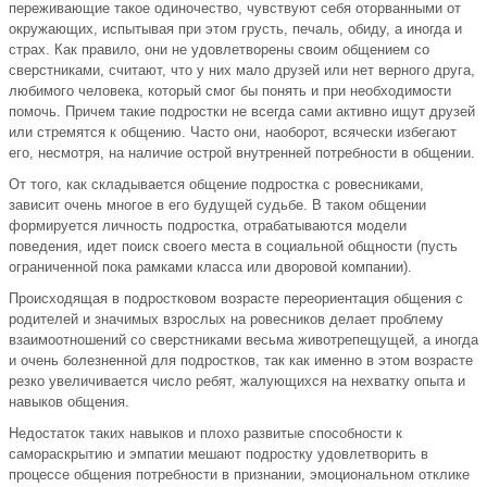
переживающие такое одиночество, чувствуют себя оторванными от
окружающих, испытывая при этом грусть, печаль, обиду, а иногда и
страх. Как правило, они не удовлетворены своим общением со
сверстниками, считают, что у них мало друзей или нет верного друга,
любимого человека, который смог бы понять и при необходимости
помочь. Причем такие подростки не всегда сами активно ищут друзей
или стремятся к общению. Часто они, наоборот, всячески избегают
его, несмотря, на наличие острой внутренней потребности в общении.
От того, как складывается общение подростка с ровесниками,
зависит очень многое в его будущей судьбе. В таком общении
формируется личность подростка, отрабатываются модели
поведения, идет поиск своего места в социальной общности (пусть
ограниченной пока рамками класса или дворовой компании).
Происходящая в подростковом возрасте переориентация общения с
родителей и значимых взрослых на ровесников делает проблему
взаимоотношений со сверстниками весьма животрепещущей, а иногда
и очень болезненной для подростков, так как именно в этом возрасте
резко увеличивается число ребят, жалующихся на нехватку опыта и
навыков общения.
Недостаток таких навыков и плохо развитые способности к
самораскрытию и эмпатии мешают подростку удовлетворить в
процессе общения потребности в признании, эмоциональном отклике