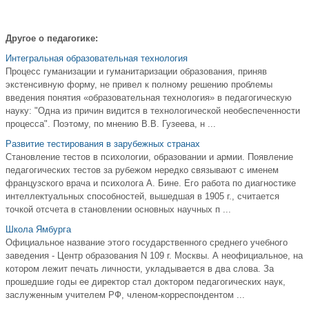
Другое о педагогике:
Интегральная образовательная технология
Процесс гуманизации и гуманитаризации образования, приняв
экстенсивную форму, не привел к полному решению проблемы
введения понятия «образовательная технология» в педагогическую
науку: "Одна из причин видится в технологической необеспеченности
процесса". Поэтому, по мнению В.В. Гузеева, н ...
Развитие тестирования в зарубежных странах
Становление тестов в психологии, образовании и армии. Появление
педагогических тестов за рубежом нередко связывают с именем
французского врача и психолога А. Бине. Его работа по диагностике
интеллектуальных способностей, вышедшая в 1905 г., считается
точкой отсчета в становлении основных науч­ных п ...
Школа Ямбурга
Официальное название этого государственного среднего учебного
заведения - Центр образования N 109 г. Москвы. А неофициальное, на
котором лежит печать личности, укладывается в два слова. За
прошедшие годы ее директор стал доктором педагогических наук,
заслуженным учителем РФ, членом-корреспондентом ...