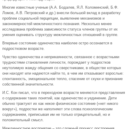
Многие известные ученые (А.А. Бодалев, Я.Л. Коломинский, Б.Ф.
Ломов, А.В. Петровский и др.) внесли большой вклад в разработку
проблем социальной перцепции, выявление механизмов и
закономерностей межличностного познания. Несколько менее
исследована проблема зависимости статуса членов группы от их
умения оценивать структуру межличностных отношений в группе.
Впервые состояние одиночества наиболее остро осознается в
подростковом возрасте.
Чувство одиночества и неприкаянности, связанное с возрастными
трудностями становления личности, порождает у подростков
неутолимую жажду общения со сверстниками, в обществе которых
они находят или надеются найти то, в чем им отказывают взрослые:
спонтанность, эмоциональное тепло, спасение от скуки и признание
собственной значительности.
И.С. Кон писал, что в переходном возрасте меняются представления
о содержании таких понятий, как одиночество и уединение. Дети
обычно трактуют их как некое физическое состояние («нет никого
вокруг»), подростки же наполняют эти слова психологическим
содержанием, приписывая им не только отрицательный, но и
положительный смысл.
Межличностное восприятие – это сложный процесс построения