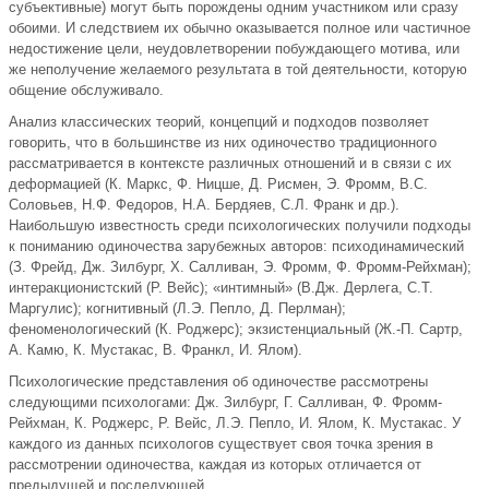
субъективные) могут быть порождены одним участником или сразу
обоими. И следствием их обычно оказывается полное или частичное
недостижение цели, неудовлетворении побуждающего мотива, или
же неполучение желаемого результата в той деятельности, которую
общение обслуживало.
Анализ классических теорий, концепций и подходов позволяет
говорить, что в большинстве из них одиночество традиционного
рассматривается в контексте различных отношений и в связи с их
деформацией (К. Маркс, Ф. Ницше, Д. Рисмен, Э. Фромм, В.С.
Соловьев, Н.Ф. Федоров, Н.А. Бердяев, С.Л. Франк и др.).
Наибольшую известность среди психологических получили подходы
к пониманию одиночества зарубежных авторов: психодинамический
(З. Фрейд, Дж. Зилбург, Х. Салливан, Э. Фромм, Ф. Фромм-Рейхман);
интеракционистский (Р. Вейс); «интимный» (В.Дж. Дерлега, С.Т.
Маргулис); когнитивный (Л.Э. Пепло, Д. Перлман);
феноменологический (К. Роджерс); экзистенциальный (Ж.-П. Сартр,
А. Камю, К. Мустакас, В. Франкл, И. Ялом).
Психологические представления об одиночестве рассмотрены
следующими психологами: Дж. Зилбург, Г. Салливан, Ф. Фромм-
Рейхман, К. Роджерс, Р. Вейс, Л.Э. Пепло, И. Ялом, К. Мустакас. У
каждого из данных психологов существует своя точка зрения в
рассмотрении одиночества, каждая из которых отличается от
предыдущей и последующей.