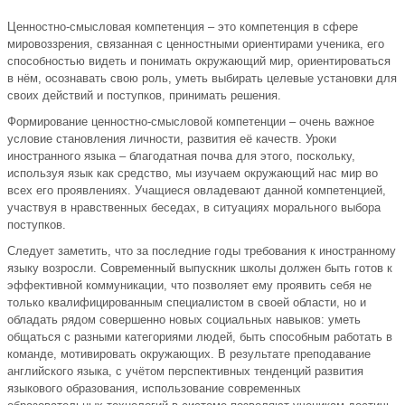
Ценностно-смысловая компетенция – это компетенция в сфере
мировоззрения, связанная с ценностными ориентирами ученика, его
способностью видеть и понимать окружающий мир, ориентироваться
в нём, осознавать свою роль, уметь выбирать целевые установки для
своих действий и поступков, принимать решения.
Формирование ценностно-смысловой компетенции – очень важное
условие становления личности, развития её качеств. Уроки
иностранного языка – благодатная почва для этого, поскольку,
используя язык как средство, мы изучаем окружающий нас мир во
всех его проявлениях. Учащиеся овладевают данной компетенцией,
участвуя в нравственных беседах, в ситуациях морального выбора
поступков.
Следует заметить, что за последние годы требования к иностранному
языку возросли. Современный выпускник школы должен быть готов к
эффективной коммуникации, что позволяет ему проявить себя не
только квалифицированным специалистом в своей области, но и
обладать рядом совершенно новых социальных навыков: уметь
общаться с разными категориями людей, быть способным работать в
команде, мотивировать окружающих. В результате преподавание
английского языка, с учётом перспективных тенденций развития
языкового образования, использование современных