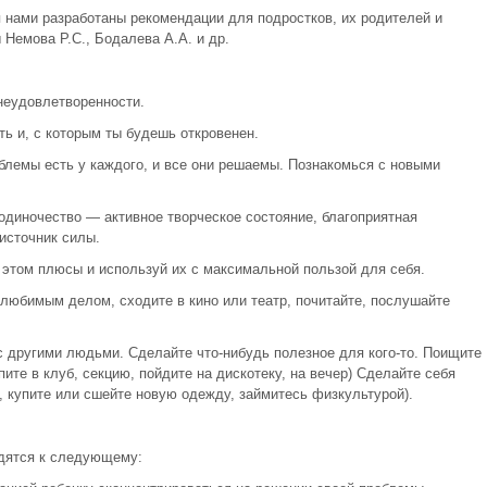
 нами разработаны рекомендации для подростков, их родителей и
 Немова Р.С., Бодалева А.А. и др.
неудовлетворенности.
ть и, с которым ты будешь откровенен.
облемы есть у каждого, и все они решаемы. Познакомься с новыми
одиночество — активное творческое состояние, благоприятная
источник силы.
в этом плюсы и используй их с максимальной пользой для себя.
 любимым делом, сходите в кино или театр, почитайте, послушайте
 другими людьми. Сделайте что-нибудь полезное для кого-то. Поищите
ите в клуб, секцию, пойдите на дискотеку, на вечер) Сделайте себя
, купите или сшейте новую одежду, займитесь физкультурой).
дятся к следующему: