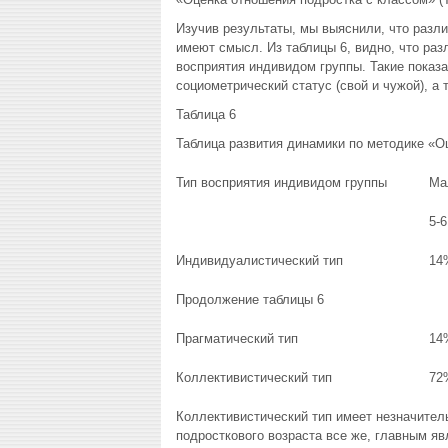
Изучив результаты, мы выяснили, что разл
имеют смысл. Из таблицы 6, видно, что ра
восприятия индивидом группы. Такие показ
социометрический статус (свой и чужой), а
Таблица 6
Таблица развития динамики по методике «О
Тип восприятия индивидом группы
Ма
5-6
Индивидуалистический тип
14
Продолжение таблицы 6
Прагматический тип
14
Коллективистический тип
72
Коллективистический тип имеет незначител
подросткового возраста все же, главным яв