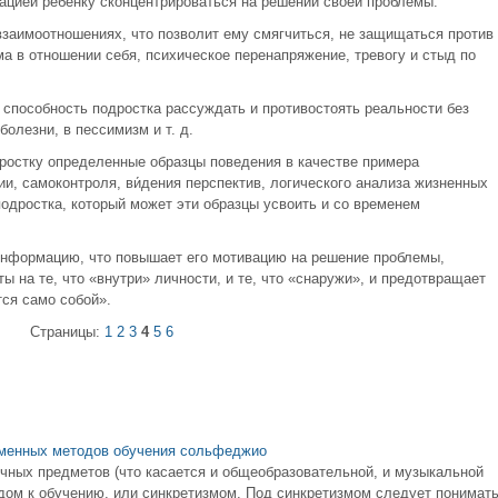
цией ребенку сконцентрироваться на решении своей проблемы.
взаимоотношениях, что позволит ему смягчиться, не защищаться против
ма в отношении себя, психическое перенапряжение, тревогу и стыд по
) способность подростка рассуждать и противостоять реальности без
олезни, в пессимизм и т. д.
ростку определенные образцы поведения в качестве примера
ии, самоконтроля, ви́дения перспектив, логического анализа жизненных
одростка, который может эти образцы усвоить и со временем
информацию, что повышает его мотивацию на решение проблемы,
ы на те, что «внутри» личности, и те, что «снаружи», и предотвращает
ся само собой».
Страницы:
1
2
3
4
5
6
еменных методов обучения сольфеджио
ных предметов (что касается и общеобразовательной, и музыкальной
ом к обучению, или синкретизмом. Под синкретизмом следует понимат