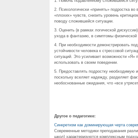
1. Помочь подавленному сложившейся ситуа
2. Психологически «принять» подростка во 
«плохих» чувств, снизить уровень критициз
поводу сложившейся ситуации.
3. Оценить (в рамках логической дискуссии
ухода в фантазию, в симптомы физической б
4. При необходимости демонстрировать под
устойчивости человека к стрессовой ситуац
ситуаций. Это усиливает возможности «Я» п
использовать в своем поведении.
5. Предоставлять подростку необходимую 
поскольку вселяет надежду, разделяет факт
необоснованные ожидания, что «все утрясет
Другое о педагогике:
Синкретизм как доминирующая черта совр
Современные методики преподавания различ
школ) характеризуются комплексным подход