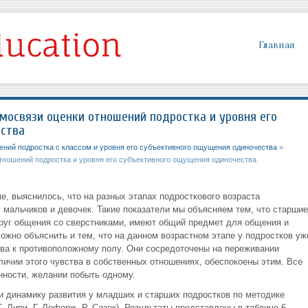
Главная
мосвязи оценки отношений подростка и уровня его
ства
ений подростка с классом и уровня его субъективного ощущения одиночества
»
тношений подростка и уровня его субъективного ощущения одиночества
, выяснилось, что на разных этапах подросткового возраста
 мальчиков и девочек. Такие показатели мы объясняем тем, что старшие
руг общения со сверстниками, имеют общий предмет для общения и
можно объяснить и тем, что на данном возрастном этапе у подростков уж
ва к противоположному полу. Они сосредоточены на переживании
личии этого чувства в собственных отношениях, обеспокоены этим. Все
нности, желании побыть одному.
и динамику развития у младших и старших подростков по методике
 Лири, Г. Лефорж, Р. Сазек). Результаты представлены в таблице 6.