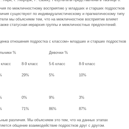
ичия по межличностному восприятию у младших и старших подростков
зличия существуют по индивидуалистическому и прагматическому типу
атели мы объясняем тем, что на межличностное восприятие влияет
 также статусная иерархия группы и межличностных предпочтений.
ценка отношения подростка с классом» младших и старших подростков
льчики %
Девочки %
 класс
8-9 класс
5-6 класс
8-9 класс
%
29%
5%
10%
%
0%
9%
3%
%
71%
86%
87%
ьные различия. Мы объясняем это тем, что на данных этапах
ляется общение взаимодействие подростков друг с другом.