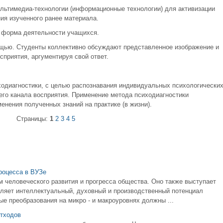
льтимедиа-технологии (информационные технологии) для активизации
ия изученного ранее материала.
 форма деятельности учащихся.
ощью. Студенты коллективно обсуждают представленное изображение и
приятия, аргументируя свой ответ.
ходиагностики, с целью распознавания индивидуальных психологически
го канала восприятия. Применение метода психодиагностики
нения полученных знаний на практике (в жизни).
Страницы:
1
2
3
4
5
роцесса в ВУЗе
человеческого развития и прогресса общества. Оно также выступает
вляет интеллектуальный, духовный и производственный потенциал
ые преобразования на микро - и макроуровнях должны ...
отходов