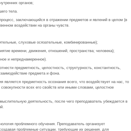
нутренних органов;
его тела.
процесс, заключающийся в отражении предметов и явлений в целом (в
твенном воздействии на органы чувств.
рительные, слуховые осязательные, комбинированные);
риятие времени, движения, отношений, пространства; человека);
ное и непреднамеренное).
т­нести предметность, целостность, структурность, константность,
взаимодействие предмета и фона.
является предметность осознания всего, что воздейству­ет на нас, то
 совокупности всех его свойств или иными словами, целостное
мыслительную деятельность, после чего преподаватель убеждается в
й.
нология проблемного обучения. Преподаватель организует
создавая проблемные ситуации, требующие их решения, для