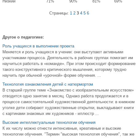
Низкий
71%
90%
81%
69%
Страницы:
1
2
3
4
5
6
Другое о педагогике:
Роль учащихся в выполнении проекта
Меняется и роль учащихся в учении: они выступают активными
участ­никами процесса. Деятельность в рабочих группах помогает им
научиться работать в «команде». При этом происходит формирование
такого конструк­тивного критического мышления, которому трудно
научить при обычной «урочной» форме обучения. ...
Технология ознакомления детей с натюрмортом
В старшей группе теме «Знакомство с изобразительным искусством»
отводится одно занятие в месяц. Однако работа продолжается и в
процессе самостоятельной художественной деятельности: в книжном
уголке дети собирают художественные открытки, выкладывают книги
с картинами знакомых им художников - иллюстр ...
Высокие интеллектуальные технологии обучения
К их числу можно отнести интенсивные, креативные и высокие
технологии обучения. "Термин "высокая технология обучения", так же