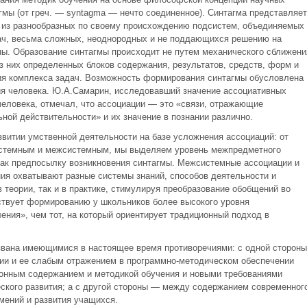
гмы (от греч. — syntagma — нечто соединенное). Синтагма представляет
ю из разнообразных по своему происхождению подсистем, объединяемых
ач, весьма сложных, неоднородных и не поддающихся решению на
ны. Образование синтагмы происходит не путем механического сближени
з них определенных блоков содержания, результатов, средств, форм и
ия комплекса задач. Возможность формирования синтагмы обусловлена
я человека. Ю.А.Самарин, исследовавший значение ассоциативных
человека, отмечал, что ассоциации — это «связи, отражающие
ой действительности» и их значение в познании различно.
звитии умственной деятельности на базе усложнения ассоциаций: от
истемным и межсистемным, мы выделяем уровень межпредметного
ак предпосылку возникновения синтагмы. Межсистемные ассоциации и
ия охватывают разные системы знаний, способов деятельности и
 теории, так и в практике, стимулируя преобразование обобщений во
ствует формированию у школьников более высокого уровня
ения», чем тот, на который ориентирует традиционный подход в
звана имеющимися в настоящее время противоречиями: с одной стороны
и и ее слабым отражением в программно-методическом обеспечении
ионным содержанием и методикой обучения и новыми требованиями
еского развития; а с другой стороны — между содержанием современног
мений и развития учащихся.