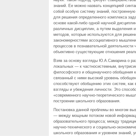
знаний. Ее можно назвать концепцией синта
собой особую систему знаний, построенну
для решения определенного комплекса зад
основе какой-либо одной научной дисципли
различных дисциплин, а путем выделения и
методов, которые используются для решен
закономерностями ассоциативного мышлени
процессов в познавательной деятельности 
объективно существующие отношения реальн
Взяв за основу взгляды Ю.А.Самарина о ра
локальных — к частносистемным, внутрис
философского и общенаучного обобщения к
связанный с ними высокий уровень обобщен
способствуют обобщению этих систем, как в
взгляды и убеждения личности. Это способ
«современного научно-теоретического мышл
построении школьного образования.
Постановка данной проблемы во многом вы
— между мощным потоком новой информаци
образовательного процесса; между традиц
научно-технического и социально-экономич
школьного образования и уровнем знаний, у