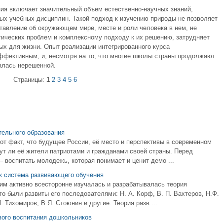
ия включает значительный объем естественно-научных знаний,
х учебных дисциплин. Такой подход к изучению природы не позволяет
авление об окружающем мире, месте и роли человека в нем, не
ических проблем и комплексному подходу к их решению, затрудняет
ых для жизни. Опыт реализации интегрированного курса
ффективным, и, несмотря на то, что многие школы страны продолжают
алась нерешенной.
Страницы:
1
2
3
4
5
6
тельного образования
от факт, что будущее России, её место и перспективы в современном
дут ли её жители патриотами и гражданами своей страны. Перед
 воспитать молодежь, которая понимает и ценит демо ...
ак система развивающего обучения
ким активно всесторонне изучалась и разрабатывалась теория
о были развиты его последователями: Н. А. Корф, В. П. Вахтеров, Н.Ф.
. Тихомиров, В.Я. Стоюнин и другие. Теория разв ...
вого воспитания дошкольников