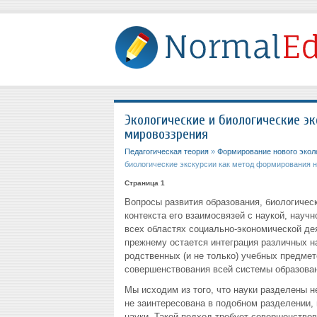
Экологические и биологические э
мировоззрения
Педагогическая теория
»
Формирование нового эколо
биологические экскурсии как метод формирования н
Страница 1
Вопросы развития образования, биологическ
контекста его взаимосвязей с наукой, нау
всех областях социально-экономической дея
прежнему остается интеграция различных н
родственных (и не только) учебных предме
совершенствования всей системы образован
Мы исходим из того, что науки разделены н
не заинтересована в подобном разделении,
науки. Такой подход требует совершенство