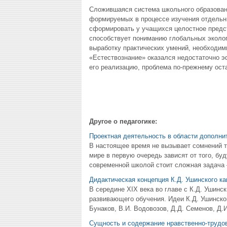
Сложившаяся система школьного образован
формируемых в процессе изучения отдельны
сформировать у учащихся целостное предст
способствует пониманию глобальных эколог
выработку практических умений, необходим
«Естествознание» оказался недостаточно э
его реализацию, проблема по-прежнему ост
Другое о педагогике:
Проектная деятельность в области дополни
В настоящее время не вызывает сомнений т
мире в первую очередь зависят от того, бу
современной школой стоит сложная задача –
Дидактическая концепция К.Д. Ушинского к
В середине XIX века во главе с К.Д. Ушинс
развивающего обучения. Идеи К.Д. Ушинског
Бунаков, В.И. Водовозов, Д.Д. Семенов, Д.И
Сущность и содержание нравственно-трудо