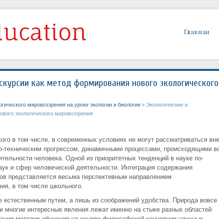
Главная
кскурсии как метод формирования нового экологического
гического мировоззрения на уроке экологии и биологии
» Экологические и
ового экологического мировоззрения
ого в том числе, в современных условиях не могут рассматриваться вн
чно-техническим прогрессом, динамичными процессами, происходящими в
тельности человека. Одной из приоритетных тенденций в науке по-
аук и сфер человеческой деятельности. Интеграция содержания
тов представляется весьма перспективным направлением
ия, в том числе школьного.
е естественным путем, а лишь из соображений удобства. Природа вовсе
 и многие интересные явления лежат именно на стыке разных областей
вания методик обучения на основе философской концепции научных