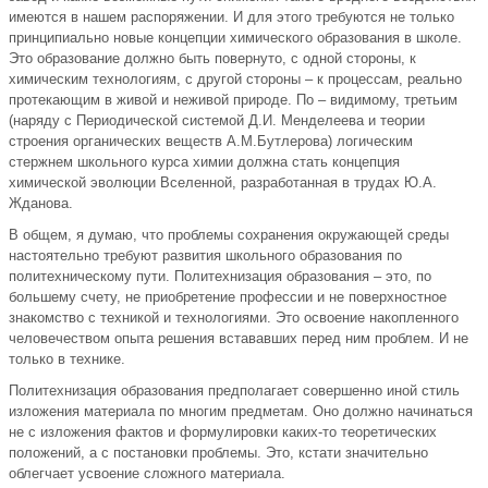
имеются в нашем распоряжении. И для этого требуются не только
принципиально новые концепции химического образования в школе.
Это образование должно быть повернуто, с одной стороны, к
химическим технологиям, с другой стороны – к процессам, реально
протекающим в живой и неживой природе. По – видимому, третьим
(наряду с Периодической системой Д.И. Менделеева и теории
строения органических веществ А.М.Бутлерова) логическим
стержнем школьного курса химии должна стать концепция
химической эволюции Вселенной, разработанная в трудах Ю.А.
Жданова.
В общем, я думаю, что проблемы сохранения окружающей среды
настоятельно требуют развития школьного образования по
политехническому пути. Политехнизация образования – это, по
большему счету, не приобретение профессии и не поверхностное
знакомство с техникой и технологиями. Это освоение накопленного
человечеством опыта решения встававших перед ним проблем. И не
только в технике.
Политехнизация образования предполагает совершенно иной стиль
изложения материала по многим предметам. Оно должно начинаться
не с изложения фактов и формулировки каких-то теоретических
положений, а с постановки проблемы. Это, кстати значительно
облегчает усвоение сложного материала.