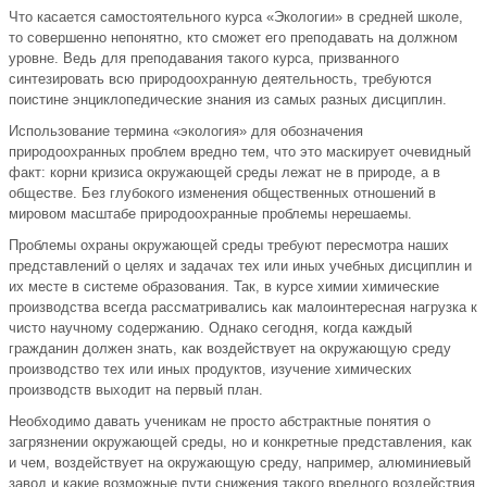
Что касается самостоятельного курса «Экологии» в средней школе,
то совершенно непонятно, кто сможет его преподавать на должном
уровне. Ведь для преподавания такого курса, призванного
синтезировать всю природоохранную деятельность, требуются
поистине энциклопедические знания из самых разных дисциплин.
Использование термина «экология» для обозначения
природоохранных проблем вредно тем, что это маскирует очевидный
факт: корни кризиса окружающей среды лежат не в природе, а в
обществе. Без глубокого изменения общественных отношений в
мировом масштабе природоохранные проблемы нерешаемы.
Проблемы охраны окружающей среды требуют пересмотра наших
представлений о целях и задачах тех или иных учебных дисциплин и
их месте в системе образования. Так, в курсе химии химические
производства всегда рассматривались как малоинтересная нагрузка к
чисто научному содержанию. Однако сегодня, когда каждый
гражданин должен знать, как воздействует на окружающую среду
производство тех или иных продуктов, изучение химических
производств выходит на первый план.
Необходимо давать ученикам не просто абстрактные понятия о
загрязнении окружающей среды, но и конкретные представления, как
и чем, воздействует на окружающую среду, например, алюминиевый
завод и какие возможные пути снижения такого вредного воздействия