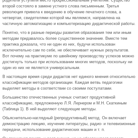
родители уступили место профессиональным учителям. Существо
второй состояло в замене устного слова письменным. Третья
революция привела к введению в обучение печатного слова, а
четвертая, свидетелями которой мы являемся, направлена на
частичную автоматизацию и компьютеризацию дидактической работы.
Понятно, что в разные периоды развития образования тем или иным
методам придавалось более существенное значение. Вместе тем
практика доказала, что ни один из них, будучи использован
исключительно сам по себе, не обеспечивает нужных результатов.
Вот почему на практикуме по швейному производству успехов можно
достигнуть только при использовании многих методов, поскольку ни
один из них не является универсальным.
В настоящее время среди дидактов нет единого мнения относительно
классификации методов организации. Каждая ветвь педагогики
выделяет методы в соответствии со своими постулатами.
Большинство отечественных ученых считают продуктивной
классификацию, предложенную Л.Я. Лернером и М.Н. Скаткиным
(Таблица 1). В ней выделяют следующие методы.
Обьяснительно-наглядный (репродуктивный) метод. Он включает
демонстрацию лекцию, изучение литературы, радио- и телевизионные
передачи, использование дидактических машин и т. п.