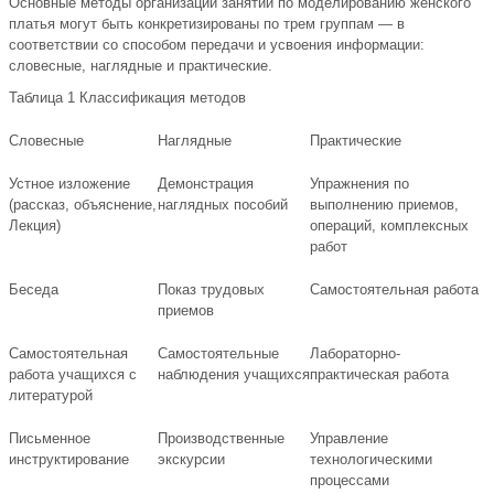
Основные методы организации занятий по моделированию женского
платья могут быть конкретизированы по трем группам — в
соответствии со способом передачи и усвоения информации:
словесные, наглядные и практические.
Таблица 1 Классификация методов
Словесные
Наглядные
Практические
Устное изложение
Демонстрация
Упражнения по
(рассказ, объяснение,
наглядных пособий
выполнению приемов,
Лекция)
операций, комплексных
работ
Беседа
Показ трудовых
Самостоятельная работа
приемов
Самостоятельная
Самостоятельные
Лабораторно-
работа учащихся с
наблюдения учащихся
практическая работа
литературой
Письменное
Производственные
Управление
инструктирование
экскурсии
технологическими
процессами