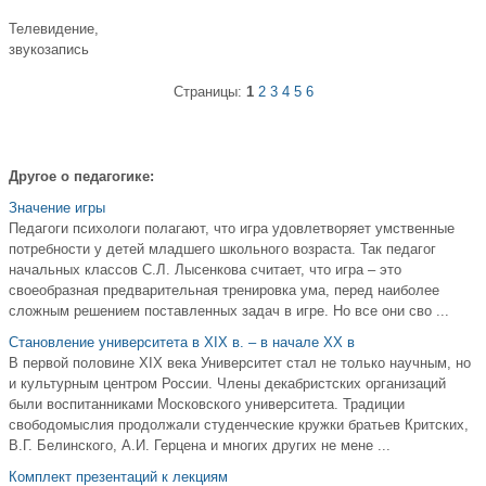
Телевидение,
звукозапись
Страницы:
1
2
3
4
5
6
Другое о педагогике:
Значение игры
Педагоги психологи полагают, что игра удовлетворяет умственные
потребности у детей младшего школьного возраста. Так педагог
начальных классов С.Л. Лысенкова считает, что игра – это
своеобразная предварительная тренировка ума, перед наиболее
сложным решением поставленных задач в игре. Но все они сво ...
Становление университета в XIX в. – в начале XX в
В первой половине XIX века Университет стал не только научным, но
и культурным центром России. Члены декабристских организаций
были воспитанниками Московского университета. Традиции
свободомыслия продолжали студенческие кружки братьев Критских,
В.Г. Белинского, А.И. Герцена и многих других не мене ...
Комплект презентаций к лекциям