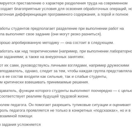
рмируется преставление о характере разделения труда на современном
создает благоприятные условия для освоения обработочных операций, н
таточная дифференциация программного содержания, а порой и полное
работы студентов предполагает разделение при выполнении работ на
па выполняет свое задание (они могут резко разниться).
хорошо апробированную методику — она состоит в следующем.
аботать как над теоретическими (например, при выполнении лабораторно
ми заданиями; а также на внеурочных занятиях.
ают их сами, руководствуясь личными взглядами, например дружескими
еподаватель, однако, следит за тем, чтобы каждая группа представляла
ы в ее состав входили как сильные, так и слабые студенты,
м критически взвешивать принимаемые решения.
одаватель, функции которого студенты выполняют поочередно — с цель
 соответствует реалиям будущей трудовой жизни.
олем педагога. Он помогает разрешить тупиковые ситуации и оценивает
ль педагога проявляется не только в конкретных «подсказках», но и в
 взаимной помощи.
и задания усложняется