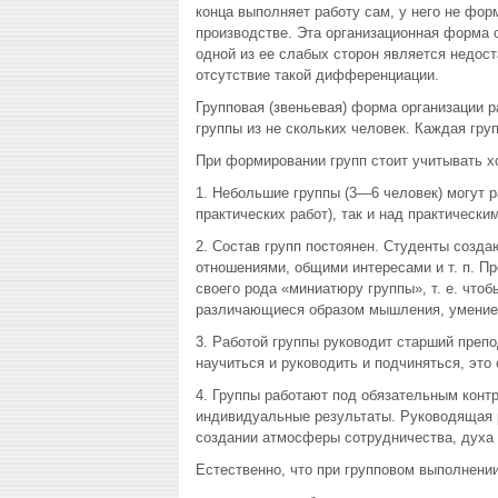
конца выполняет работу сам, у него не фо
производстве. Эта организационная форма 
одной из ее слабых сторон является недос
отсутствие такой дифференциации.
Групповая (звеньевая) форма организации 
группы из не скольких человек. Каждая груп
При формировании групп стоит учитывать 
1. Небольшие группы (3—6 человек) могут р
практических работ), так и над практически
2. Состав групп постоянен. Студенты созд
отношениями, общими интересами и т. п. Пр
своего рода «миниатюру группы», т. е. чтоб
различающиеся образом мышления, умение
3. Работой группы руководит старший преп
научиться и руководить и подчиняться, это
4. Группы работают под обязательным контр
индивидуальные результаты. Руководящая ро
создании атмосферы сотрудничества, духа
Естественно, что при групповом выполнени