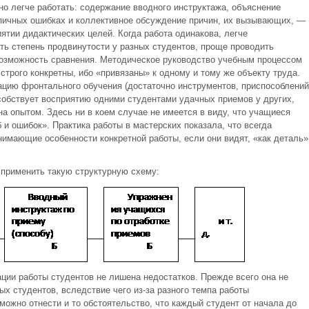
о легче работать: содержание вводного инструктажа, объяснение
пичных ошибках и коллективное обсуждение причин, их вызывающих, —
иятии дидактических целей. Когда работа одинакова, легче
ть степень продвинутости у разных студентов, проще проводить
 возможность сравнения. Методическое руководство учебным процессом
трого конкретны, ибо «привязаны» к одному и тому же объекту труда.
ацию фронтального обучения (достаточно инструментов, приспособлений
особствует восприятию одними студентами удачных приемов у других,
на опытом. Здесь ни в коем случае не имеется в виду, что учащиеся
и ошибок». Практика работы в мастерских показала, что всегда
нимающие особенности конкретной работы, если они видят, «как деталь»
 применить такую структурную схему:
ции работы студентов не лишена недостатков. Прежде всего она не
ых студентов, вследствие чего из-за разного темпа работы
ожно отнести и то обстоятельство, что каждый студент от начала до