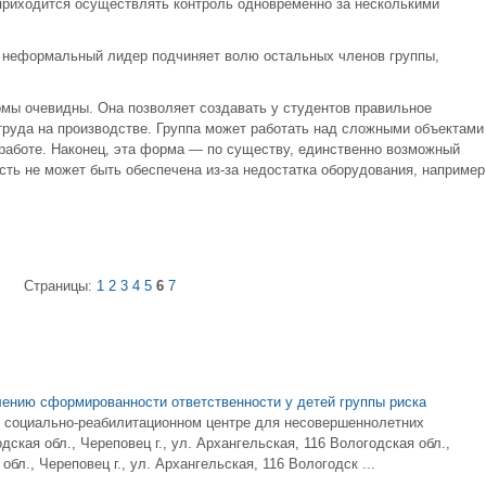
приходится осуществлять контроль одновременно за несколькими
я неформальный лидер подчиняет волю остальных членов группы,
рмы очевидны. Она позволяет создавать у студентов правильное
труда на производстве. Группа может работать над сложными объектами
 работе. Наконец, эта форма — по существу, единственно возможный
сть не может быть обеспечена из-за недостатка оборудования, например
Страницы:
1
2
3
4
5
6
7
ению сформированности ответственности у детей группы риска
 социально-реабилитационном центре для несовершеннолетних
кая обл., Череповец г., ул. Архангельская, 116 Вологодская обл.,
обл., Череповец г., ул. Архангельская, 116 Вологодск ...