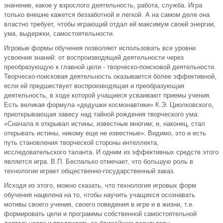
значение, какое у взрослого деятельность, работа, служба. Игра
только внешне кажется беззаботной и легкой. А на самом деле она
властно требует, чтобы играющий отдал ей максимум своей энергии,
ума, выдержки, самостоятельности.
Игровые формы обучения позволяют использовать все уровни
усвоения знаний: от воспроизводящей деятельности через
преобразующую к главной цели - творческо-поисковой деятельности.
Творческо-поисковая деятельность оказывается более эффективной,
если ей предшествует воспроизводящая и преобразующая
деятельность, в ходе которой учащиеся усваивают приемы учения.
Есть великая формула «дедушки космонавтики» К.Э. Циолковского,
приоткрывающая завесу над тайной рождения творческого ума:
«Сначала я открывал истины, известные многим; и, наконец, стал
открывать истины, никому еще не известные». Видимо, это и есть
путь становления творческой стороны интеллекта,
исследовательского таланта. И одним из эффективных средств этого
является игра. В.П. Беспалько отмечает, что большую роль в
технологии играет общественно-государственный заказ.
Исходя из этого, можно сказать, что технология игровых форм
обучения нацелена на то, чтобы научить учащихся осознавать
мотивы своего учения, своего поведения в игре и в жизни, т.е.
формировать цели и программы собственной самостоятельной