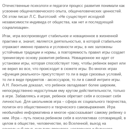
Отечественные психологи и педагоги процесс развития понимали как
усвоение общечеловеческого опыта, общечеловеческих ценностей.
Об этом писал Л.С. Выготский: «Не существует исходной
независимости индивида от общества, как нет и последующей
социализации».
Итак, игра воспроизводит стабильное и новационное в жизненной
практике и, значит, является деятельностью, в которой стабильное
отражают именно правила и условности игры, в них заложены
устойчивые традиции и нормы, а повторяемость правил игры создает
тренинговую основу развития ребенка. Новационное же идет от
установки игры, которая способствует тому, чтобы ребенок верил или
не верил во все, что происходит в сюжете игры. Во многих играх
«функция реального» присутствует то ли в виде срезовых условий,
то ли в виде предметов - аксессуаров, то ли в самой интриге игры.
А.Н. Леонтьев доказал, что ребенок овладевает более широким,
непосредственно недоступным ему кругом действительности, только
в игре. Забавляясь и играя, ребенок обретает себя и осознает себя
личностью. Для школьников игра – сфера их социального творчества,
полигон его общественного и творческого самовыражения. Игра
необычайно информативна и многое «рассказывает самому ребенку о
нем. Игра – путь поиска ребенком себя в коллективах сотоварищей, в
целом в обществе, человечестве, во Вселенной, выход на
социальный опыт, культуру прошлого, настоящего и будущего,