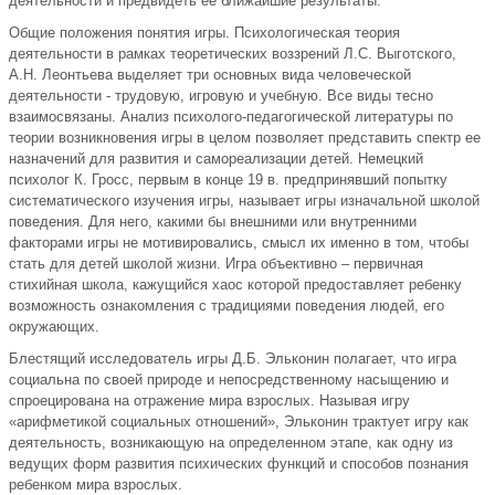
деятельности и предвидеть ее ближайшие результаты.
Общие положения понятия игры. Психологическая теория
деятельности в рамках теоретических воззрений Л.С. Выготского,
А.Н. Леонтьева выделяет три основных вида человеческой
деятельности - трудовую, игровую и учебную. Все виды тесно
взаимосвязаны. Анализ психолого-педагогической литературы по
теории возникновения игры в целом позволяет представить спектр ее
назначений для развития и самореализации детей. Немецкий
психолог К. Гросс, первым в конце 19 в. предпринявший попытку
систематического изучения игры, называет игры изначальной школой
поведения. Для него, какими бы внешними или внутренними
факторами игры не мотивировались, смысл их именно в том, чтобы
стать для детей школой жизни. Игра объективно – первичная
стихийная школа, кажущийся хаос которой предоставляет ребенку
возможность ознакомления с традициями поведения людей, его
окружающих.
Блестящий исследователь игры Д.Б. Эльконин полагает, что игра
социальна по своей природе и непосредственному насыщению и
спроецирована на отражение мира взрослых. Называя игру
«арифметикой социальных отношений», Эльконин трактует игру как
деятельность, возникающую на определенном этапе, как одну из
ведущих форм развития психических функций и способов познания
ребенком мира взрослых.