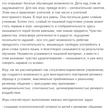
это открывает богатые обучающие возможности. Дети над этим не
задумываются. Для них игра, прежде всего – увлекательное занятие.
Этим она и привлекает учителей, в том числе и учителей
иностранного языка. В игре все равны. Она посильна даже слабым
ученикам. Более того, слабый по языковой подготовке ученик может
стать первым в игре: находчивость и сообразительность здесь
оказываются порой более важными, чем знание предмета. Чувство
равенства, атмосфера увлеченности и радости, ощущение
посильности заданий – все это дает возможность ребятам
преодолеть стеснительность, мешающую свободно употреблять в
речи слова чужого языка, и благотворно сказывается на результатах
обучения. Незаметно усваивается языковой материал, а вместе с
этим возникает чувство удовлетворения – «оказывается, я уже могу
говорить наравне со всеми».
Игру так же рассматривают как ситуативно-вариативное упражнение,
где создается возможность для многократного повторения речевого
образца в условиях, максимально приближенных к реальному
речевому общению с присущими ему признаками –
эмоциональностью, спонтанностью, целенаправленностью речевого
воздействия.
Игры способствуют выполнению важных методических задач:
- созданию психологической готовности детей к речевому общению;