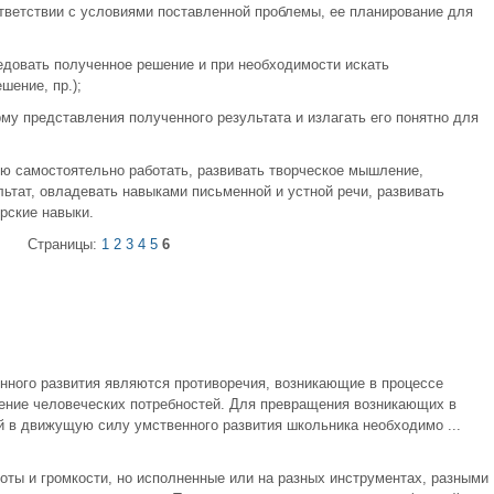
тветствии с условиями поставленной проблемы, ее планирование для
довать полученное решение и при необходимости искать
ение, пр.);
у представления полученного результата и излагать его понятно для
ю самостоятельно работать, развивать творческое мышление,
льтат, овладевать навыками письменной и устной речи, развивать
орские навыки.
Страницы:
1
2
3
4
5
6
ого развития являются противоречия, возникающие в процессе
ение человеческих потребностей. Для превращения возникающих в
й в движущую силу умственного развития школьника необходимо ...
оты и громкости, но исполненные или на разных инструментах, разными