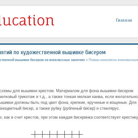
Главная
нятий по художественной вышивке бисером
ственной вышивке бисером на внеклассных занятиях
» Планы-конспекты внеклассны
схемы для вышивки крестом. Материалом для фона вышивки бисером
шелковый трикотаж и т.д., а также тонкая мелкая канва, если желательно
вышивки должны быть под цвет фона, крепкие, крученые и вощеные. Для
ноцветный бисер, а также рубку (рубленый бисер) и стеклярус.
, как в счет крестов, при этом каждая бисеринка соответствует крестику