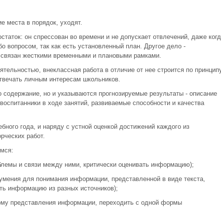
е места в порядок, уходят.
статок: он спрессован во времени и не допускает отвлечений, даже когд
бо вопросом, так как есть установленный план. Другое дело -
е связан жесткими временными и плановыми рамками.
ятельностью, внеклассная работа в отличие от нее строится по принцип
твечать личным интересам школьников.
о содержание, но и указываются прогнозируемые результаты - описание
 воспитанники в ходе занятий, развиваемые способности и качества
ебного года, и наряду с устной оценкой достижений каждого из
рческих работ.
мся:
блемы и связи между ними, критически оценивать информацию);
 умения для понимания информации, представленной в виде текста,
ть информацию из разных источников);
рму представления информации, переходить с одной формы