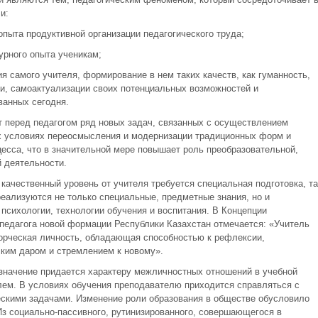
и:
опыта продуктивной организации педагогического труда;
урного опыта ученикам;
ия самого учителя, формирование в нем таких качеств, как гуманность,
ии, самоактуализации своих потенциальных возможностей и
ванных сегодня.
т перед педагогом ряд новых задач, связанных с осуществлением
 условиях переосмысления и модернизации традиционных форм и
цесса, что в значительной мере повышает роль преобразовательной,
 деятельности.
качественный уровень от учителя требуется специальная подготовка, та
реализуются не только специальные, предметные знания, но и
 психологии, технологии обучения и воспитания. В Концепции
 педагога новой формации Республики Казахстан отмечается: «Учитель
ворческая личность, обладающая способностью к рефлексии,
ким даром и стремлением к новому».
значение придается характеру межличностных отношений в учебной
лем. В условиях обучения преподавателю приходится справляться с
скими задачами. Изменение роли образования в обществе обусловило
з социально-пассивного, рутинизированного, совершающегося в