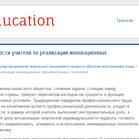
Главная
ости учителя по реализации инновационных
редства развития творческого мышления в процессе обучения иностранному языку
»
еализации инновационных образовательных технологий
изни казахского общества, сложные задачи, стоящие перед
ия страны, требуют пересмотра взглядов на сущность и функции
 новых условиях. Традиционная парадигма профессионального труда
я на когнитивном аспекте профессиональной деятельности, уходит в
ти, в рамках которой учитель выполняет инструментальную роль, к
 цели актуализации творческой индивидуальности педагога, готового
го разрабатывать, осваивать и использовать инновационные технологии
ктику.
 являются тем, педагогическим феноменом, который сосредоточивает 