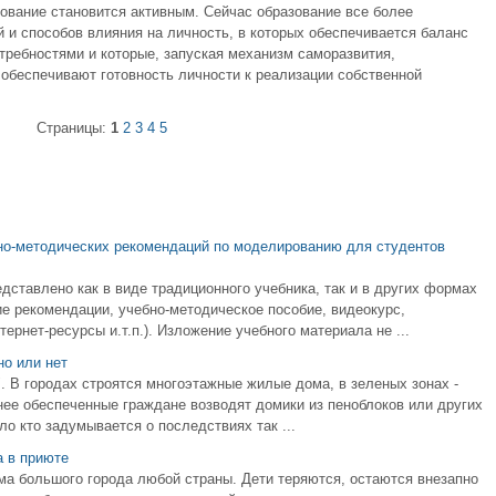
ование становится активным. Сейчас образование все более
й и способов влияния на личность, в которых обеспечивается баланс
ребностями и которые, запуская механизм саморазвития,
обеспечивают готовность личности к реализации собственной
Страницы:
1
2
3
4
5
но-методических рекомендаций по моделированию для студентов
ставлено как в виде традиционного учебника, так и в других формах
е рекомендации, учебно-методическое пособие, видеокурс,
рнет-ресурсы и.т.п.). Изложение учебного материала не ...
но или нет
. В городах строятся многоэтажные жилые дома, в зеленых зонах -
нее обеспеченные граждане возводят домики из пеноблоков или других
о кто задумывается о последствиях так ...
а в приюте
ма большого города любой страны. Дети теряются, остаются внезапно