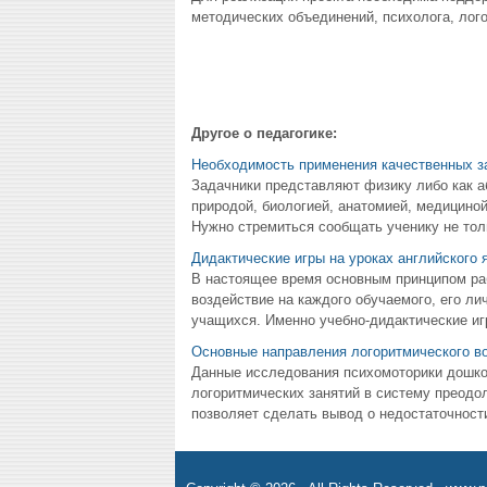
методических объединений, психолога, лог
Другое о педагогике:
Необходимость применения качественных з
Задачники представляют физику либо как аб
природой, биологией, анатомией, медициной
Нужно стремиться сообщать ученику не тольк
Дидактические игры на уроках английского 
В настоящее время основным принципом раб
воздействие на каждого обучаемого, его ли
учащихся. Именно учебно-дидактические иг
Основные направления логоритмического в
Данные исследования психомоторики дошко
логоритмических занятий в систему преод
позволяет сделать вывод о недостаточност