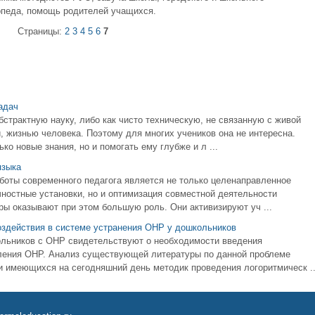
опеда, помощь родителей учащихся.
Страницы:
2
3
4
5
6
7
адач
страктную науку, либо как чисто техническую, не связанную с живой
, жизнью человека. Поэтому для многих учеников она не интересна.
о новые знания, но и помогать ему глубже и л ...
языка
оты современного педагога является не только целенаправленное
чностные установки, но и оптимизация совместной деятельности
ры оказывают при этом большую роль. Они активизируют уч ...
оздействия в системе устранения ОНР у дошкольников
льников с ОНР свидетельствуют о необходимости введения
оления ОНР. Анализ существующей литературы по данной проблеме
и имеющихся на сегодняшний день методик проведения логоритмическ ..