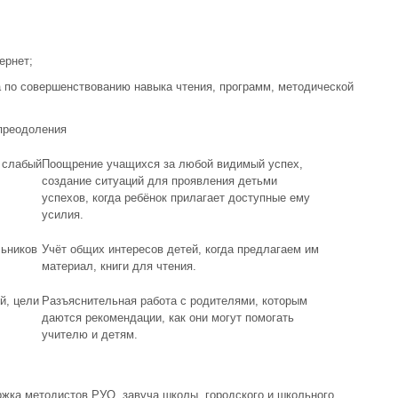
ернет;
 по совершенствованию навыка чтения, программ, методической
 преодоления
 слабый
Поощрение учащихся за любой видимый успех,
создание ситуаций для проявления детьми
успехов, когда ребёнок прилагает доступные ему
усилия.
льников
Учёт общих интересов детей, когда предлагаем им
материал, книги для чтения.
й, цели
Разъяснительная работа с родителями, которым
даются рекомендации, как они могут помогать
учителю и детям.
жка методистов РУО, завуча школы, городского и школьного