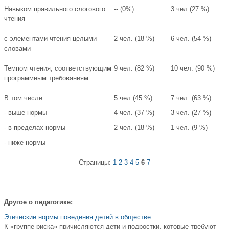
Навыком правильного слогового
-- (0%)
3 чел (27 %)
чтения
с элементами чтения целыми
2 чел. (18 %)
6 чел. (54 %)
словами
Темпом чтения, соответствующим
9 чел. (82 %)
10 чел. (90 %)
программным требованиям
В том числе:
5 чел.(45 %)
7 чел. (63 %)
- выше нормы
4 чел. (37 %)
3 чел. (27 %)
- в пределах нормы
2 чел. (18 %)
1 чел. (9 %)
- ниже нормы
Страницы:
1
2
3
4
5
6
7
Другое о педагогике:
Этические нормы поведения детей в обществе
К «группе риска» причисляются дети и подростки, которые требуют