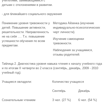
учителями, занимающимися с
детьми с отклонениями в развитии.
- для ближайшего социального окружения
Понижение уровня тревожности у
Методика Айзенка (изучение
детей. Повышение активности,
индивидуально-психологических
решительности. Направленность
черт личности).
не на себя …. Т.к. повышение
Изучение самооценки
успешности обучения по всем
тревожности.
предметам.
Наблюдения за учащимися,
отзывы родителей.
Таблица 2. Диагностика уровня навыка чтения к началу учебного года
и по итогам II четверти во 2 классе (сентябрь, декабрь, 2009 - 2010
учебный год).
Учащиеся овладели:
Количество учащихся
Сентябрь
Декабрь
Сознательным чтением
3 чел. (27 %)
6 чел. (54 %)