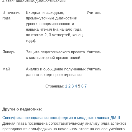
4 этап: аналитико-диагностический
В течение
Входная и выходная,
Учитель
года
промежуточные диагностики
уровня сформированности
навыка чтения (на начало года,
по итогам 2, 3 четвертей, конец
года).
Январь
Защита педагогического проекта
Учитель
с компьютерной презентацией.
Май
Анализ и обобщение полученных
Учитель
данных в ходе проектирования
Страницы:
1
2
3
4
5
6
7
Другое о педагогике:
Специфика преподавания сольфеджио в младших классах ДМШ
Данная глава посвящена сопоставительному анализу ряда аспектов
преподавания сольфеджио на начальном этапе на основе учебного