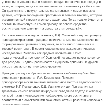
унижении, в избытке сил и болезни, среди неограниченных надежд и
на одре смерти, когда слово человеческого утешения уже бессильно.
Он должен знать побудительные силы грязных и самых высоких
деяний, историю зарождения преступных и великих мыслей, историю
развития всякой страсти и всякого характера. Тогда только будет он в
состоянии почерпнуть в самой природе человека средства
воспитательного влияния, - а средства эти громадны!».
Как и его великие предшественники, К.Д. Ушинский, следуя принципу
природосообразности, придавал исключительно большое значение
формированию привычек поведения, то есть много занимался и
теорией воспитания. В своем классическом междисциплинарном
исследовании "Человек как предмет воспитания. Опыт
педагогической антропологии" Ушинский посвящает привычке целых
два раздела. В одном раскрывается сущность привычки. В другом -
рассматриваются пути ее формирования.
Принцип природосообразности воспитания наиболее глубоко был
обоснован и разработан Я.А. Коменским. Принцип
природосообразности занимал значительное место в педагогических
системах И.Г. Песталоцци, К.Д. Ушинского и др. При различных
трактовках самого понятия природы их объединял подход к человеку
как к её части и утверждение необходимости его воспитания в
соответствии с объективными закономерностями развития человека в
окружающем мире.