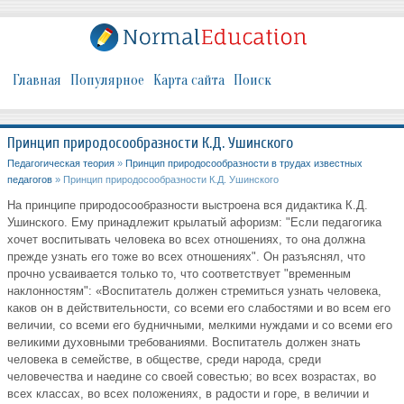
Главная
Популярное
Карта сайта
Поиск
Принцип природосообразности К.Д. Ушинского
Педагогическая теория
»
Принцип природосообразности в трудах известных
педагогов
» Принцип природосообразности К.Д. Ушинского
На принципе природосообразности выстроена вся дидактика К.Д.
Ушинского. Ему принадлежит крылатый афоризм: "Если педагогика
хочет воспитывать человека во всех отношениях, то она должна
прежде узнать его тоже во всех отношениях". Он разъяснял, что
прочно усваивается только то, что соответствует "временным
наклонностям": «Воспитатель должен стремиться узнать человека,
каков он в действительности, со всеми его слабостями и во всем его
величии, со всеми его будничными, мелкими нуждами и со всеми его
великими духовными требованиями. Воспитатель должен знать
человека в семействе, в обществе, среди народа, среди
человечества и наедине со своей совестью; во всех возрастах, во
всех классах, во всех положениях, в радости и горе, в величии и