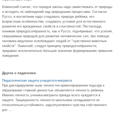
Коменский считал, что порядок школы надо заимствовать от природы
и исходить из наблюдений над природными процессами. Согласно
Руссо, в воспитании надо следовать природе ребёнка, его
возрастным особенностям, создавать условия для естественного
развития его врождённых свойств и способностей. Песталоцци,
понимая природосообразность, как и Руссо, подчёркивал, что усилия,
свершаемые природой для развития человеческих сил, без помощи
человека медленно освобождают людей от "чувственно-животных
свойств". Ушинский, следуя принципу природосообразности,
придавал исключительно большое значение формированию привычек
поведения.
Другое о педагогике:
Педагогическая защита учащегося-мигранта
При декларируемом ныне личностно-ориентированном подходе к
образованию главной ценностью объявляется личность ребенка.
Именно личность ученика-мигранта прежде всего нуждается в
защите. Защищенность личности школьника складывается из
относительно-устойчивого, надситуативного чувства собственного
дос ...