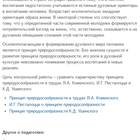
воспитания недостаточно учитываются истинные духовные ориентиры
в воспитании человека. Возрастает исключительно западная
ориентация образа жизни. В некоторой степени это способствует
тому, что у определенной части современной молодежи формируется
потребительский взгляд на жизнь, что, естественно, сказывается и на
духовном обнищании сознания этой части молодежи.
Основополагающим в формировании духовного мира человека
является принцип природосообразности. Без анализа сущности и
развития принципа природосообразности, его роли в духовной
культуре невозможно понимание процесса воспитания в новых
реалиях.
Цель контрольной работы – сравнить характеристику принципа
природосообразности в трудах Я.А. Коменского, И.Г. Песталоцци и
К.Д. Ушинского.
Принцип природосообразности в трудах Я.А. Коменского
И.Г. Песталоцци о принципе природосообразности
Принцип природосообразности К.Д. Ушинского
Другое о педагогике: