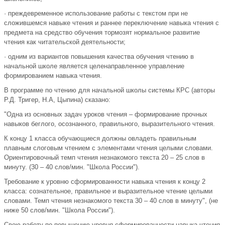
· преждевременное использование работы с текстом при не
сложившемся навыке чтения и раннее переключение навыка чтения с
предмета на средство обучения тормозят нормальное развитие
чтения как читательской деятельности;
· одним из вариантов повышения качества обучения чтению в
начальной школе является целенаправленное управление
формированием навыка чтения.
В программе по чтению для начальной школы системы КРС (авторы
Р.Д. Тригер, Н.А, Цыпина) сказано:
"Одна из основных задач уроков чтения – формирование прочных
навыков беглого, осознанного, правильного, выразительного чтения.
К концу 1 класса обучающиеся должны овладеть правильным
плавным слоговым чтением с элементами чтения целыми словами.
Ориентировочный темп чтения незнакомого текста 20 – 25 слов в
минуту. (30 – 40 слов/мин. "Школа России").
Требование к уровню сформированности навыка чтения к концу 2
класса: сознательное, правильное и выразительное чтение целыми
словами. Темп чтения незнакомого текста 30 – 40 слов в минуту", (не
ниже 50 слов/мин. "Школа России").
Свою работу по повышению уровня сформированности навыка чтения