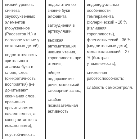
низкий уровень
недостаточное
индивидуальные
синтеза
знание букв
особенности
звукобуквенных
алфавита;
темперамента
элементов
(холерический - 18 %
затруднения в
(побуквенное
(излишняя
артикуляции;
(Рассветов Н.) и
торопливость),
слоговое чтение у
флегматический - 36 %
высокая
остальных детей);
(медлительные дети),
автоматизация
меланхолический – 27
навыка чтения,
недостаточность
% (быстрая
торопливость при
зрительного
утомляемость);
чтении;
анализа букв в
слове, слов
сниженная
общее
(синкретичность
работоспособность;
недоразвитие
восприятия) (не
речи, маленький
слабость самоконтроля.
дочитывают
словарный запас;
окончания слов,
слабая
правильно
познавательная
прочитывается
активность
начало слова, а
конец читается с
искажениями);
неустойчивость