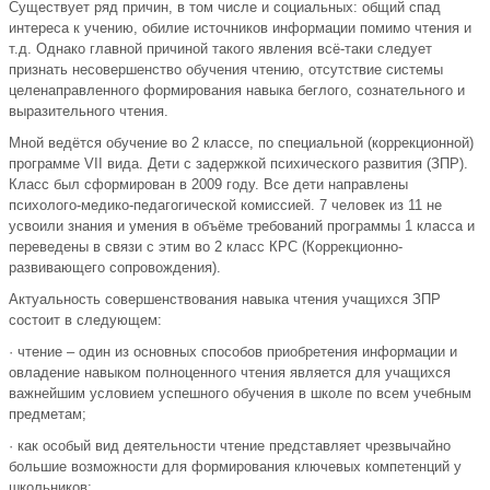
Существует ряд причин, в том числе и социальных: общий спад
интереса к учению, обилие источников информации помимо чтения и
т.д. Однако главной причиной такого явления всё-таки следует
признать несовершенство обучения чтению, отсутствие системы
целенаправленного формирования навыка беглого, сознательного и
выразительного чтения.
Мной ведётся обучение во 2 классе, по специальной (коррекционной)
программе VII вида. Дети с задержкой психического развития (ЗПР).
Класс был сформирован в 2009 году. Все дети направлены
психолого-медико-педагогической комиссией. 7 человек из 11 не
усвоили знания и умения в объёме требований программы 1 класса и
переведены в связи с этим во 2 класс КРС (Коррекционно-
развивающего сопровождения).
Актуальность совершенствования навыка чтения учащихся ЗПР
состоит в следующем:
· чтение – один из основных способов приобретения информации и
овладение навыком полноценного чтения является для учащихся
важнейшим условием успешного обучения в школе по всем учебным
предметам;
· как особый вид деятельности чтение представляет чрезвычайно
большие возможности для формирования ключевых компетенций у
школьников;