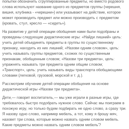
попытки обозначить сгруппированные предметы, но вместо родового
слова используют название одного из предметов группы (черешня,
вишня, клубника - «черешни») или указывают на действие, которое
может производить предмет или можно производить с предметом
(кровать, стул, кресло — «сидеть»).
На развитие у детей операции обобщения нами были подобраны и
проведены следующие дидактические игры: «Найди лишний» цель:
учить детей объединять предметы в группы по существенному
признаку, находить из них лишний; «Назови одним словом», цель:
учить называть группы предметов, схожих по существенным
признакам, обобщенным словом; «Назови три предмета», цель:
упражнять называть три предмета одним общим словом;
«Транспорт», цель: учить называть виды транспорта обобщающими
словами (легковой, грузовой, морской и т. д.).
Рассмотрим обучение детей операции обобщения на основе
дидактической игры «Назови три предмета».
Дети,— говорит воспитатель,— мы уже играли в разные игры, где
требовалось быстро подобрать нужное слово. Сейчас мы поиграем в
похожую игру, но только будем подбирать не одно слово, а сразу три.
Я назову одно слово, например мебель, а тот, кому я брошу мяч,
назовет три слова, которые можно назвать одним словом мебель.
Какие предметы можно назвать одним словом мебель'?