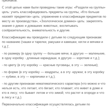
признаков.
С этой целью нами были проведены такие игры: «Раздели на группы»
цель: учить классифицировать предметы на группы, «Кто больше
назовёт предметов» цель: упражнение в классификации предметов по
месту их производства», «Зоологическое домино» цель: закреплять
знания о диких и домашних животных, воспитывать
сообразительность, внимательность и другие.
Классификацию мы проводили с детьми по следующим признакам:
по названию (чашки и тарелки, ракушки и камешки, кегли и мячики и
т.д.)',
- по размеру (в одну группу — большие мячи, в другую — маленькие,
в одну коробку - длинные карандаши, в другую — короткие и т.д.);
- по цвету (в эту коробку — красные пуговицы, в эту — зеленые);
- по форме (в эту коробку — квадраты, а в эту -кружки; в эту коробку
— кубики, в эту — кирпичики и т.д.);
- по другим признакам нематематического характера (что можно и что
нельзя есть; кто летает, кто бегает, кто плавает; кто живет в доме и
кто в лесу; что бывает летом и что зимой; что растет в огороде и что
в лесу и т.д.).
Первоначально классификация осуществлялась детьми по