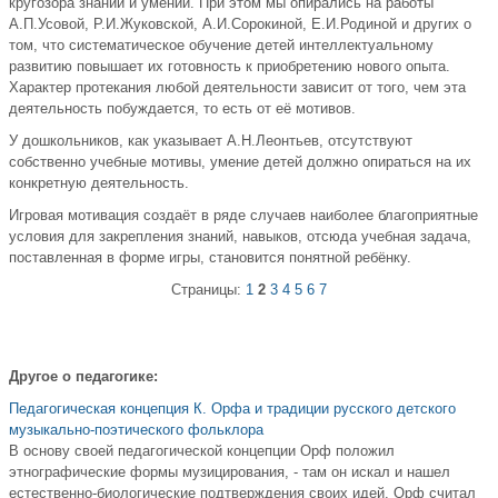
кругозора знаний и умений. При этом мы опирались на работы
А.П.Усовой, Р.И.Жуковской, А.И.Сорокиной, Е.И.Родиной и других о
том, что систематическое обучение детей интеллектуальному
развитию повышает их готовность к приобретению нового опыта.
Характер протекания любой деятельности зависит от того, чем эта
деятельность побуждается, то есть от её мотивов.
У дошкольников, как указывает А.Н.Леонтьев, отсутствуют
собственно учебные мотивы, умение детей должно опираться на их
конкретную деятельность.
Игровая мотивация создаёт в ряде случаев наиболее благоприятные
условия для закрепления знаний, навыков, отсюда учебная задача,
поставленная в форме игры, становится понятной ребёнку.
Страницы:
1
2
3
4
5
6
7
Другое о педагогике:
Педагогическая концепция К. Орфа и традиции русского детского
музыкально-поэтического фольклора
В основу своей педагогической концепции Орф положил
этнографические формы музицирования, - там он искал и нашел
естественно-биологические подтверждения своих идей. Орф считал