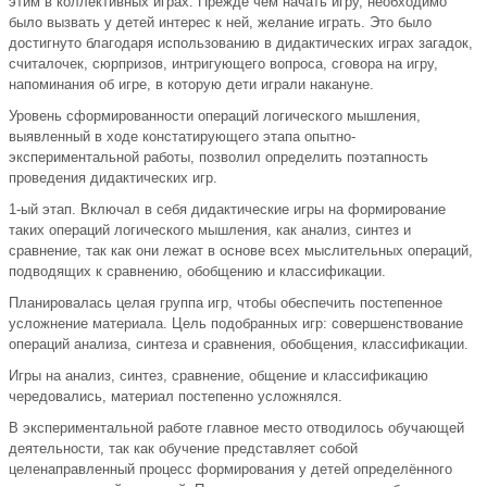
этим в коллективных играх. Прежде чем начать игру, необходимо
было вызвать у детей интерес к ней, желание играть. Это было
достигнуто благодаря использованию в дидактических играх загадок,
считалочек, сюрпризов, интригующего вопроса, сговора на игру,
напоминания об игре, в которую дети играли накануне.
Уровень сформированности операций логического мышления,
выявленный в ходе констатирующего этапа опытно-
экспериментальной работы, позволил определить поэтапность
проведения дидактических игр.
1-ый этап. Включал в себя дидактические игры на формирование
таких операций логического мышления, как анализ, синтез и
сравнение, так как они лежат в основе всех мыслительных операций,
подводящих к сравнению, обобщению и классификации.
Планировалась целая группа игр, чтобы обеспечить постепенное
усложнение материала. Цель подобранных игр: совершенствование
операций анализа, синтеза и сравнения, обобщения, классификации.
Игры на анализ, синтез, сравнение, общение и классификацию
чередовались, материал постепенно усложнялся.
В экспериментальной работе главное место отводилось обучающей
деятельности, так как обучение представляет собой
целенаправленный процесс формирования у детей определённого