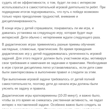
судить об ее эффективности, о том, будет ли она с интересом
использоваться в самостоятельной игровой деятельности ребят. При
подведении итогов подчеркивалось, что путь к победе возможен
только через преодоление трудностей, внимание и
дисциплинированность.
В конце игры у детей спрашивали, понравилась ли им игра, и
давалась установка на следующую игру, которая будет еще
интересной. Дети обычно с нетерпением ждали следующего раза.
В дидактических играх применялись разные приемы обучения:
наглядные, словесные, практические. Во время проведения
дидактических игр у детей поддерживалась увлеченность игровой
задачей. Для этого педагог должен быть участником игры, мотивируя
свои требования и замечания ее задачами и правилами. Необходимая
в игре строгая дисциплина легко устанавливалась, если дети сами
были заинтересованы в выполнении правил и следили за этим.
При выполнении игровой задачи требовалось от детей полной
самостоятельности, поэтому дети до начала игры должны были
уяснить ее задачу и правила.
Дидактические игры кратковременны (10-20 минут), и важно было,
чтобы за это время не снижалась умственная активность, не падал
интерес к поставленной задаче. Особенно важно было следить за