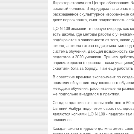
Директор столичного Центра образования 
веселый человек. В коридорах на стенах в 
раскрашенное скульптурное изображение са
даже первоклашка, смог почувствовать себя
ЦО N 109 знаменит в первую очередь как к
есть школы, где методы работы с ученикам
подбираются в зависимости от того, какие д
школе, а школа готова подстраиваться под н
система обучения, дающая возможность каж
педагогов и 2020 учеников. При нем дейст
парикмахерская (персонал - сами учащиеся)
схватили бога за бороду. Нам еще работать 
В советские времена эксперимент по созда
прямолинейную систему школьного обучения
методики обучения, рассчитанные на разные
же подпольно внедрялся в практику.
Сегодня адаптивные школы работают в 60 р
Евгений Ямбург подсчетом своих последова
являются копиями ЦО N 109 - педагоги там 
принципов.
Каждая школа в идеале должна иметь свое л