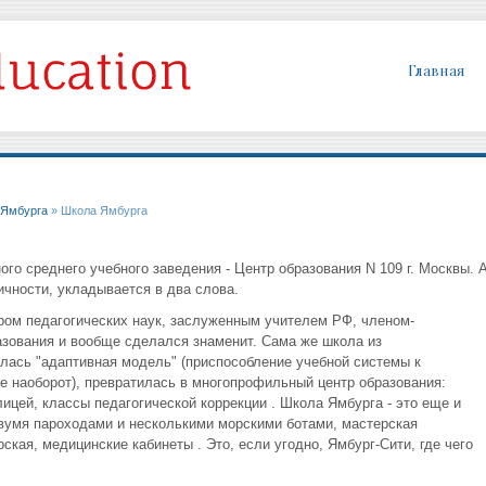
Главная
 Ямбурга
» Школа Ямбурга
го среднего учебного заведения - Центр образования N 109 г. Москвы. 
ичности, укладывается в два слова.
ром педагогических наук, заслуженным учителем РФ, членом-
зования и вообще сделался знаменит. Сама же школа из
лась "адаптивная модель" (приспособление учебной системы к
е наоборот), превратилась в многопрофильный центр образования:
лицей, классы педагогической коррекции . Школа Ямбурга - это еще и
вумя пароходами и несколькими морскими ботами, мастерская
кая, медицинские кабинеты . Это, если угодно, Ямбург-Сити, где чего