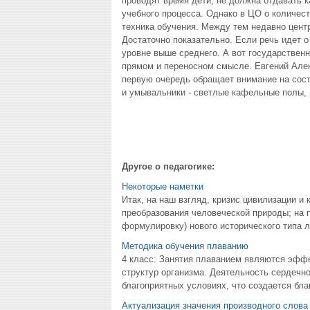
проводят время дети, не должна отдавать к
учебного процесса. Однако в ЦО о количест
техника обучения. Между тем недавно цент
Достаточно показательно. Если речь идет о 
уровне выше среднего. А вот государственн
прямом и переносном смысле. Евгений Алекс
первую очередь обращает внимание на сост
и умывальники - светлые кафельные полы, ц
Другое о педагогике:
Некоторые наметки
Итак, на наш взгляд, кризис цивилизации и
преобразования человеческой природы; на 
формулировку) нового исторического типа л
Методика обучения плаванию
4 класс: Занятия плаванием являются эфф
структур организма. Деятельность сердечн
благоприятных условиях, что создается благ
Актуализация значения производного слов