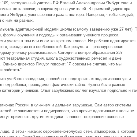
№ 109, заслуженный учитель РФ Евгений Александрович Ямбург еще и
рамках не классики, а карикатуры на учителей. В приемной директора –
мого Ямбурга, уменьшенного раза в полтора. Наверное, чтобы каждый,
 с ним на равных.
олыбель адаптационной модели школы (самому заведению уже 27 лет). Т
и, формы обучения и подходы к организации учебного процесса
ети учатся в том или ином конкретном классе. Не ребенок адаптируется 
его, исходя из его особенностей. Как результат - разноуровневая
дому ученику реализоваться. Сегодня в центре образования 237
вуют театральная студия, школа художественных ремесел и даже
. Однако директор Ямбург говорит: "Я совсем не считаю, что мы
и работать".
нию учебного заведения, способного подстроить стандартизованную и
 под ребенка, проводился фактически тайно. Нужны были разные
 категории учеников. Опыт зарубежных коллег изучался подпольно и та
егионах России, в ближнем и дальнем зарубежье. Сам автор системы
телей не занимается и подчеркивает, что прочие адаптивные школы не
могут применять другие методики. Главное - сохранение основных
ицо. В этой - никаких серо-зелено-голубых стен, атмосфера, в которой