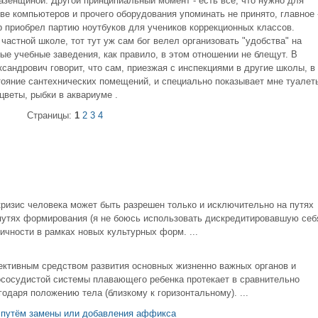
азенщиной. Другой принципиальный момент - есть все, что нужно для
ве компьютеров и прочего оборудования упоминать не принято, главное 
р приобрел партию ноутбуков для учеников коррекционных классов.
частной школе, тот тут уж сам бог велел организовать "удобства" на
ые учебные заведения, как правило, в этом отношении не блещут. В
андрович говорит, что сам, приезжая с инспекциями в другие школы, в
ояние сантехнических помещений, и специально показывает мне туалет
веты, рыбки в аквариуме .
Страницы:
1
2
3
4
 кризис человека может быть разрешен только и исключительно на путях
путях формирования (я не боюсь использовать дискредитировавшую себ
ичности в рамках новых культурных форм. ...
ективным средством развития основных жизненно важных органов и
ососудистой системы плавающего ребенка протекает в сравнительно
одаря положению тела (близкому к горизонтальному). ...
а путём замены или добавления аффикса