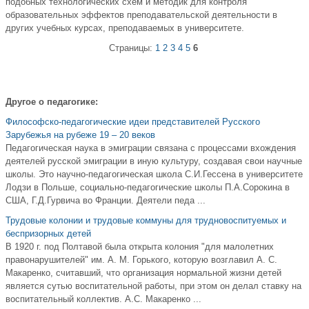
подобных технологических схем и методик для контроля
образовательных эффектов преподавательской деятельности в
других учебных курсах, преподаваемых в университете.
Страницы:
1
2
3
4
5
6
Другое о педагогике:
Философско-педагогические идеи представителей Русского
Зарубежья на рубеже 19 – 20 веков
Педагогическая наука в эмиграции связана с процессами вхождения
деятелей русской эмиграции в иную культуру, создавая свои научные
школы. Это научно-педагогическая школа С.И.Гессена в университете
Лодзи в Польше, социально-педагогические школы П.А.Сорокина в
США, Г.Д.Гурвича во Франции. Деятели педа ...
Трудовые колонии и трудовые коммуны для трудновоспитуемых и
беспризорных детей
В 1920 г. под Полтавой была открыта колония "для малолетних
правонарушителей" им. А. М. Горького, которую возглавил А. С.
Макаренко, считавший, что организация нормальной жизни детей
является сутью воспитательной работы, при этом он делал ставку на
воспитательный коллектив. А.С. Макаренко ...