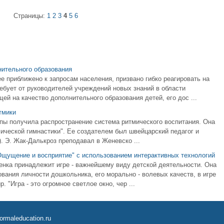
Страницы:
1
2
3
4
5
6
ительного образования
 приближено к запросам населения, призвано гибко реагировать на
ебует от руководителей учреждений новых знаний в области
й на качество дополнительного образования детей, его дос ...
тмики
опы получила распространение система ритмического воспитания. Она
ической гимнастики". Ее создателем был швейцарский педагог и
. Э. Жак-Далькроз преподавал в Женевско ...
"Ощущение и восприятие" с использованием интерактивных технологий
бенка принадлежит игре - важнейшему виду детской деятельности. Она
ния личности дошкольника, его морально - волевых качеств, в игре
 "Игра - это огромное светлое окно, чер ...
ormaleducation.ru