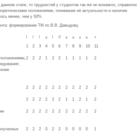
 данном этапе, то трудностей у студентов так же не возникло, справило
теоретическими положениями, понимание её актуальности и наличие
ось менее, чем у 50%.
нта: формирование ТМ по В.В. Давыдову.
!
!
!
±
!
!!
±
±
±
±
+
1
2
3
4
5
6
7
8
9
10
11
 положениями,
2
2
2
1
2
2
1
1
1
1
2
ледования;
жение
2
2
2
2
2
2
2
2
2
2
2
2
2
2
2
2
2
1
1
2
1
2
ие
2
2
2
2
2
2
2
2
2
2
2
олученных
2
2
2
0
2
2
0
0
0
0
1