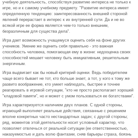
учебную деятельность, способствуя развитию интереса не только к
игре, но и к самому учебному предмету. "Развитие интереса имеет
определенную тенденцию: заинтересованность внешней стороной
явлений перерастает в интерес к их внутренней сути. Да и не во
всякой игре ее форма является чем-то только внешним,
безразличным для существа дела".
Игра дает возможность учащемуся оценить себя на фоне других
учеников. Умение же оценить себя правильно - это важная
способность человека, помогающая ему в жизни: недооценка своих
способностей мешает человеку быть инициативным, решительным
энергичным.
Игра выдвигает как бы новый критерий оценки. Ведь победителем
чаще всего бывает не тот, кто больше знает, а тот, у кого к тому же
развито воображение, кто умеет наблюдать, быстрее и точнее
реагировать в игровой ситуации, "кто не просто располагает хорошей
"кладовой памяти”, но и может с умом пользоваться ее богатствами".
Игра характеризуется наличием двух планов. С одной стороны,
играющий выполняет реальные действия, связанные с решением
вполне конкретных часто нестандартных задач; с другой стороны;
ряд, моментов этой деятельности носит условный характер, что
позволяет отвлечься от реальной ситуации (ее ответственностью,
наказуемостью и дать волю фантазии, сняв барьеры страха, боязнь