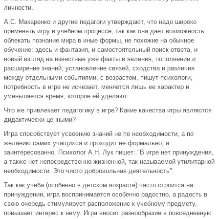
личности.
А.С. Макаренко и другие педагоги утверждают, что надо широко
применять игру в учебном процессе, так как она дает возможность
облекать познание мира в иные формы, не похожие на обычное
обучение: здесь и фантазия, и самостоятельный поиск ответа, и
новый взгляд на известные уже факты и явления, пополнение и
расширение знаний, установление связей, сходства и различия
между отдельными событиями, с возрастом, пишут психологи,
потребность в игре не исчезает, меняется лишь ее характер и
уменьшается время, которое ей уделяют.
Что же привлекает педагогику в игре? Какие качества игры являются
дидактически ценными?
Игра способствует усвоению знаний не по необходимости, а по
желанию самих учащихся и проходит не формально, а
заинтересованно. Психолог А.Н. Лук пишет: "В игре нет принуждения,
а также нет непосредственно жизненной, так называемой утилитарной
необходимости. Это чисто добровольная деятельность".
Так как учеба (особенно в детском возрасте) часто строится на
принуждении, игра воспринимается особенно радостно, а радость в
свою очередь стимулирует расположение к учебному предмету,
повышает интерес к нему. Игра вносит разнообразие в повседневную