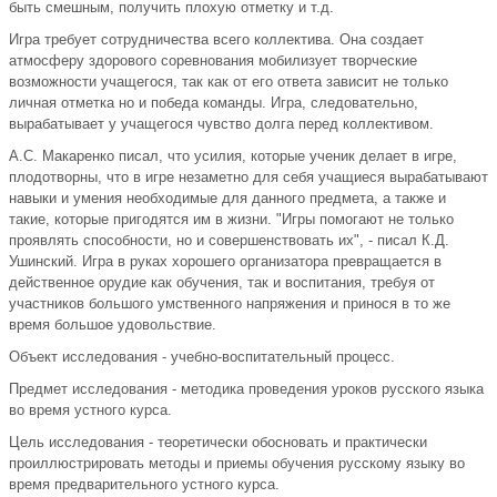
быть смешным, получить плохую отметку и т.д.
Игра требует сотрудничества всего коллектива. Она создает
атмосферу здорового соревнования мобилизует творческие
возможности учащегося, так как от его ответа зависит не только
личная отметка но и победа команды. Игра, следовательно,
вырабатывает у учащегося чувство долга перед коллективом.
А.С. Макаренко писал, что усилия, которые ученик делает в игре,
плодотворны, что в игре незаметно для себя учащиеся вырабатывают
навыки и умения необходимые для данного предмета, а также и
такие, которые пригодятся им в жизни. "Игры помогают не только
проявлять способности, но и совершенствовать их", - писал К.Д.
Ушинский. Игра в руках хорошего организатора превращается в
действенное орудие как обучения, так и воспитания, требуя от
участников большого умственного напряжения и принося в то же
время большое удовольствие.
Объект исcледования - учебно-воспитательный процесс.
Предмет исследования - методика проведения уроков русского языка
во время устного курса.
Цель исследования - теоретически обосновать и практически
проиллюстрировать методы и приемы обучения русскому языку во
время предварительного устного курса.