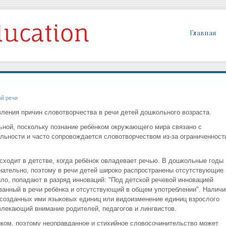
Главная
ой речи
ления причин словотворчества в речи детей дошкольного возраста.
ьной, поскольку познание ребёнком окружающего мира связано с
льности и часто сопровождается словотворчеством из-за ограниченност
сходит в детстве, когда ребёнок овладевает речью. В дошкольные годы
ательно, поэтому в речи детей широко распространены отсутствующие 
ило, попадают в разряд инноваций: "Под детской речевой инновацией
анный в речи ребёнка и отсутствующий в общем употреблении". Наличи
созданных ими языковых единиц или видоизменение единиц взрослого
влекающий внимание родителей, педагогов и лингвистов.
ком, поэтому неоправданное и стихийное словосочинительство может