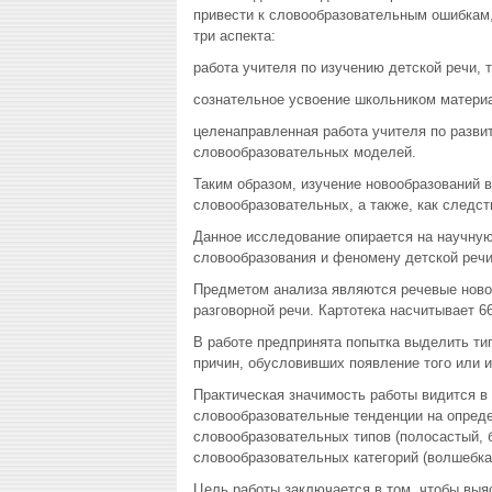
привести к словообразовательным ошибкам
три аспекта:
работа учителя по изучению детской речи, 
сознательное усвоение школьником матери
целенаправленная работа учителя по разви
словообразовательных моделей.
Таким образом, изучение новообразований 
словообразовательных, а также, как следс
Данное исследование опирается на научну
словообразования и феномену детской речи
Предметом анализа являются речевые новоо
разговорной речи. Картотека насчитывает 6
В работе предпринята попытка выделить тип
причин, обусловивших появление того или и
Практическая значимость работы видится в 
словообразовательные тенденции на опреде
словообразовательных типов (полосастый, б
словообразовательных категорий (волшебка,
Цель работы заключается в том, чтобы выя