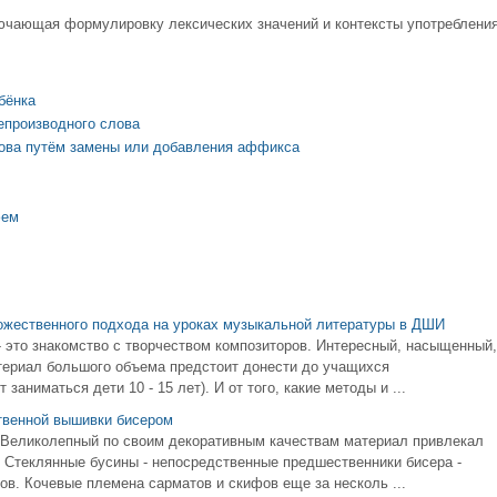
ючающая формулировку лексических значений и контексты употреблени
бёнка
епроизводного слова
лова путём замены или добавления аффикса
фем
ожественного подхода на уроках музыкальной литературы в ДШИ
это знакомство с творчеством композиторов. Интересный, насыщенный,
териал большого объема предстоит донести до учащихся
 заниматься дети 10 - 15 лет). И от того, какие методы и ...
твенной вышивки бисером
 Великолепный по своим декоративным качествам материал привлекал
 Стеклянные бусины - непосредственные предшественники бисера -
в. Кочевые племена сарматов и скифов еще за несколь ...