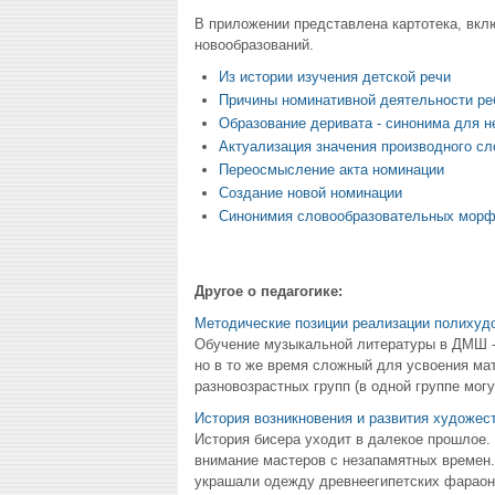
В приложении представлена картотека, вкл
новообразований.
Из истории изучения детской речи
Причины номинативной деятельности ре
Образование деривата - синонима для н
Актуализация значения производного с
Переосмысление акта номинации
Создание новой номинации
Синонимия словообразовательных мор
Другое о педагогике:
Методические позиции реализации полихуд
Обучение музыкальной литературы в ДМШ - 
но в то же время сложный для усвоения ма
разновозрастных групп (в одной группе могут
История возникновения и развития художес
История бисера уходит в далекое прошлое.
внимание мастеров с незапамятных времен.
украшали одежду древнеегипетских фараоно