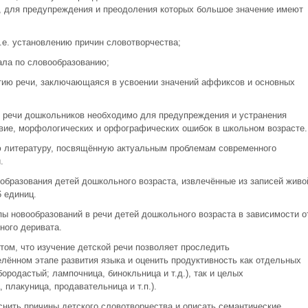
, для предупреждения и преодоления которых большое значение имеют
т.е. установлению причин словотворчества;
ала по словообразованию;
тию речи, заключающаяся в усвоении значений аффиксов и основных
в речи дошкольников необходимо для предупреждения и устранения
твие, морфологических и орфографических ошибок в школьном возрасте.
ю литературу, посвящённую актуальным проблемам современного
.
бразования детей дошкольного возраста, извлечённые из записей живо
6 единиц.
ы новообразований в речи детей дошкольного возраста в зависимости о
ного деривата.
том, что изучение детской речи позволяет проследить
лённом этапе развития языка и оценить продуктивность как отдельных
ородастый; лампочница, бинокльница и т.д.), так и целых
 плакуница, продавательница и т.п.).
снить причины детского словотворчества и описать семантические