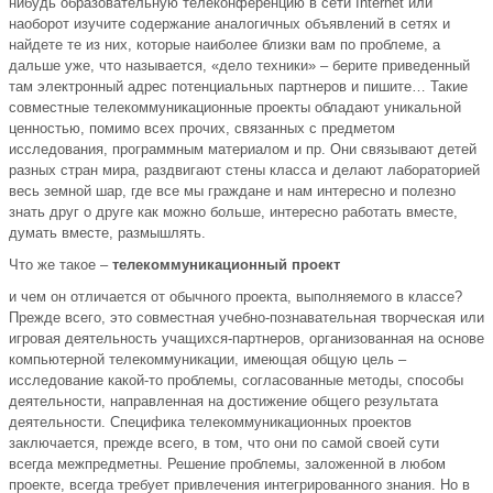
нибудь образовательную телеконференцию в сети Internet или
наоборот изучите содержание аналогичных объявлений в сетях и
найдете те из них, которые наиболее близки вам по проблеме, а
дальше уже, что называется, «дело техники» – берите приведенный
там электронный адрес потенциальных партнеров и пишите… Такие
совместные телекоммуникационные проекты обладают уникальной
ценностью, помимо всех прочих, связанных с предметом
исследования, программным материалом и пр. Они связывают детей
разных стран мира, раздвигают стены класса и делают лабораторией
весь земной шар, где все мы граждане и нам интересно и полезно
знать друг о друге как можно больше, интересно работать вместе,
думать вместе, размышлять.
Что же такое –
телекоммуникационный проект
и чем он отличается от обычного проекта, выполняемого в классе?
Прежде всего, это совместная учебно-познавательная творческая или
игровая деятельность учащихся-партнеров, организованная на основе
компьютерной телекоммуникации, имеющая общую цель –
исследование какой-то проблемы, согласованные методы, способы
деятельности, направленная на достижение общего результата
деятельности. Специфика телекоммуникационных проектов
заключается, прежде всего, в том, что они по самой своей сути
всегда межпредметны. Решение проблемы, заложенной в любом
проекте, всегда требует привлечения интегрированного знания. Но в