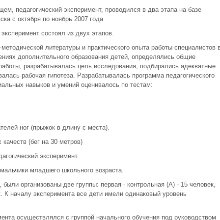
ем, педагогический эксперимент, проводился в два этапа на базе
ска с октября по ноябрь 2007 года
эксперимент состоял из двух этапов.
-методической литературы и практического опыта работы специалистов 
ениях дополнительного образования детей, определялись общие
работы, разрабатывалась цель исследования, подбирались адекватные
алась рабочая гипотеза. Разрабатывалась программа педагогического
альных навыков и умений оценивалось по тестам:
телей ног (прыжок в длину с места).
качеств (бег на 30 метров)
дагогический эксперимент.
мальчики младшего школьного возраста.
 были организованы две группы: первая - контрольная (А) - 15 человек,
ек. К началу эксперимента все дети имели одинаковый уровень
мента осуществлялся с группой начального обучения под руководством