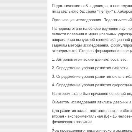
Педагогические наблюдения, а, в последующ
плавательного бассейна "Нептун" г. Хабаров
Организация исследования. Педагогический 
На первом этапе на основе изучения научно
области плавания в муниципальных учрежд
направления выпускной квалификационной 
задачам методы исследования, формулиров
эксперимента. Степень формирования специ
1. Антропометрические данные: рост, вес.
2. Определение уровня развития гибкости.
3. Определение уровня развития силы сгиба
4. Определение уровня развития скоростных 
На втором этапе был применен основной пе
Объектом исследования явились девочки и 
Для развития задач, поставленных в работе,
вторая - экспериментальная (Б) - 15 челов
физического развития.
Ход проведенного педагогического экспери