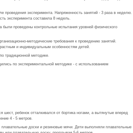
е проведения эксперимента. Напряженность занятий - 3 раза в неделю.
сть эксперимента составила 8 недель.
а были проведены контрольные испытания уровней физического
рганизационно-методические требования к проведению занятий.
зрастным и индивидуальным особенностям детей.
по традиционной методике.
дились по экспериментальной методике - с использованием
 шест, ребенок отталкивался от бортика ногами, а вытянутые вперед
ние 4 - 5 метров.
 плавательные доски и резиновые мячи. Дети выполняли плавательные
яч или плавательную доску, проплывая 5-6 метров.