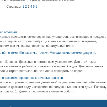
Страницы:
1
2
3
4
5
6
го обучения
ленное психологическое состояние учащегося, возникающее в процессе
вых средств и которое требует усвоения новых знаний о предмете,
овием возникновения проблемной ситуации являет ...
ний по теме «Кинематика точки». Методические рекомендации по
тся 13 часов. Движение с постоянным ускорением. Для этой темы
Для выполнения работы используется машина Атвуда. Для выполнения
ена строго вертикально, что легко проверить по парал ...
 по развитию правильных речевых навыков
й и всестороннего развития детей необходимо максимально обеспечить
иков в детском саду и закрепления полученных навыков дома. Поэтому
правил: 1. Уделять постоянное внимание собст ...