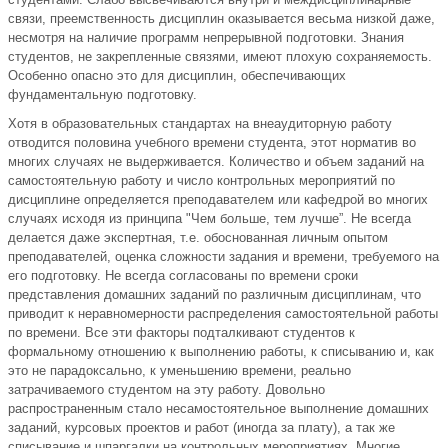
связи, преемственность дисциплин оказывается весьма низкой даже,
несмотря на наличие программ непрерывной подготовки. Знания
студентов, не закрепленные связями, имеют плохую сохраняемость.
Особенно опасно это для дисциплин, обеспечивающих
фундаментальную подготовку.
Хотя в образовательных стандартах на внеаудиторную работу
отводится половина учебного времени студента, этот норматив во
многих случаях не выдерживается. Количество и объем заданий на
самостоятельную работу и число контрольных мероприятий по
дисциплине определяется преподавателем или кафедрой во многих
случаях исходя из принципа "Чем больше, тем лучше”. Не всегда
делается даже экспертная, т.е. обоснованная личным опытом
преподавателей, оценка сложности задания и времени, требуемого на
его подготовку. Не всегда согласованы по времени сроки
представления домашних заданий по различным дисциплинам, что
приводит к неравномерности распределения самостоятельной работы
по времени. Все эти факторы подталкивают студентов к
формальному отношению к выполнению работы, к списыванию и, как
это не парадоксально, к уменьшению времени, реально
затрачиваемого студентом на эту работу. Довольно
распространенным стало несамостоятельное выполнение домашних
заданий, курсовых проектов и работ (иногда за плату), а так же
списывание и шпаргалки на контрольных мероприятиях. Многие