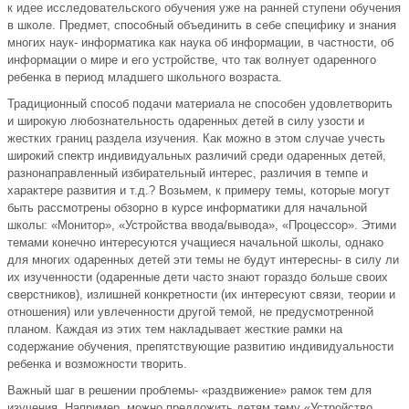
к идее исследовательского обучения уже на ранней ступени обучения
в школе. Предмет, способный объединить в себе специфику и знания
многих наук- информатика как наука об информации, в частности, об
информации о мире и его устройстве, что так волнует одаренного
ребенка в период младшего школьного возраста.
Традиционный способ подачи материала не способен удовлетворить
и широкую любознательность одаренных детей в силу узости и
жестких границ раздела изучения. Как можно в этом случае учесть
широкий спектр индивидуальных различий среди одаренных детей,
разнонаправленный избирательный интерес, различия в темпе и
характере развития и т.д.? Возьмем, к примеру темы, которые могут
быть рассмотрены обзорно в курсе информатики для начальной
школы: «Монитор», «Устройства ввода/вывода», «Процессор». Этими
темами конечно интересуются учащиеся начальной школы, однако
для многих одаренных детей эти темы не будут интересны- в силу ли
их изученности (одаренные дети часто знают гораздо больше своих
сверстников), излишней конкретности (их интересуют связи, теории и
отношения) или увлеченности другой темой, не предусмотренной
планом. Каждая из этих тем накладывает жесткие рамки на
содержание обучения, препятствующие развитию индивидуальности
ребенка и возможности творить.
Важный шаг в решении проблемы- «раздвижение» рамок тем для
изучения. Например, можно предложить детям тему «Устройство