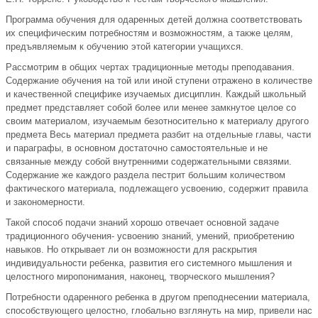
Программа обучения для одаренных детей должна соответствовать
их специфическим потребностям и возможностям, а также целям,
предъявляемым к обучению этой категории учащихся.
Рассмотрим в общих чертах традиционные методы преподавания.
Содержание обучения на той или иной ступени отражено в количестве
и качественной специфике изучаемых дисциплин. Каждый школьный
предмет представляет собой более или менее замкнутое целое со
своим материалом, изучаемым безотносительно к материалу другого
предмета Весь материал предмета разбит на отдельные главы, части
и параграфы, в основном достаточно самостоятельные и не
связанные между собой внутренними содержательными связями.
Содержание же каждого раздела пестрит большим количеством
фактического материала, подлежащего усвоению, содержит правила
и закономерности.
Такой способ подачи знаний хорошо отвечает основной задаче
традиционного обучения- усвоению знаний, умений, приобретению
навыков. Но открывает ли он возможности для раскрытия
индивидуальности ребенка, развития его системного мышления и
целостного миропонимания, наконец, творческого мышления?
Потребности одаренного ребенка в другом преподнесении материала,
способствующего целостно, глобально взглянуть на мир, привели нас