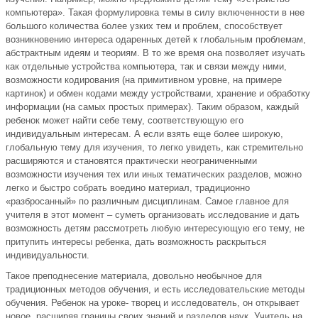
компьютера». Такая формулировка темы в силу включенности в нее
большого количества более узких тем и проблем, способствует
возникновению интереса одаренных детей к глобальным проблемам,
абстрактным идеям и теориям. В то же время она позволяет изучать
как отдельные устройства компьютера, так и связи между ними,
возможности кодирования (на примитивном уровне, на примере
картинок) и обмен кодами между устройствами, хранение и обработку
информации (на самых простых примерах). Таким образом, каждый
ребенок может найти себе тему, соответствующую его
индивидуальным интересам. А если взять еще более широкую,
глобальную тему для изучения, то легко увидеть, как стремительно
расширяются и становятся практически неограниченными
возможности изучения тех или иных тематических разделов, можно
легко и быстро собрать воедино материал, традиционно
«разбросанный» по различным дисциплинам. Самое главное для
учителя в этот момент – суметь организовать исследование и дать
возможность детям рассмотреть любую интересующую его тему, не
притупить интересы ребенка, дать возможность раскрыться
индивидуальности.
Такое преподнесение материала, довольно необычное для
традиционных методов обучения, и есть исследовательские методы
обучения. Ребенок на уроке- творец и исследователь, он открывает
новое, расширяя границы своих знаний и разделов наук. Учитель на