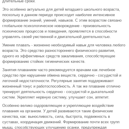
длительные сроки.
Это особенно актуально для детей младшего школьного возраста,
поскольку в данном периоде происходит наиболее интенсивное
формирование знаний, умений, навыков. С этим возрастом связано
глобальное психологическое новорождение - произвольность
психических процессов и поведения, проявляется в способности
управлять своей умственной и двигательной деятельностью.
Умение плавать - жизненно необходимый навык для человека любого
возраста. Это средство разностороннего физического развития,
одного из эффективных средств закаливания, способствующее
формированию стойких гигиенических качеств.
Занятия плаванием часто рекомендуется врачами как лечебное
средство при нарушении обмена веществ, сердечно - сосудистой и
легочной недостаточности. Регулярные занятия поддерживают
жизненный тонус и работоспособность. А так же плавание отлично
тренирует деятельность сердечно - сосудистой и дыхательной
систем. Укрепляет нервную систему, улучшает сон, аппетит.
Особенно велико оздоровляющее и укрепляющее воздействие
плавания на организм. У детей развиваются такие физические
качества, как: выносливость, сила, быстрота, подвижность в
суставах, координация движений. Формирование почти всех групп
мышц, способствующих улучшению осанки, предупреждая