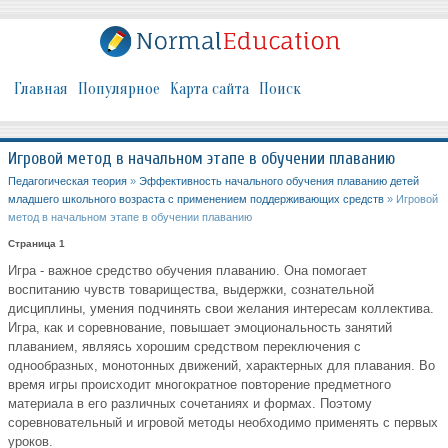
Главная
Популярное
Карта сайта
Поиск
Игровой метод в начальном этапе в обучении плаванию
Педагогическая теория
»
Эффективность начального обучения плаванию детей
младшего школьного возраста с применением поддерживающих средств
» Игровой
метод в начальном этапе в обучении плаванию
Страница 1
Игра - важное средство обучения плаванию. Она помогает
воспитанию чувств товарищества, выдержки, сознательной
дисциплины, умения подчинять свои желания интересам коллектива.
Игра, как и соревнование, повышает эмоциональность занятий
плаванием, являясь хорошим средством переключения с
однообразных, монотонных движений, характерных для плавания. Во
время игры происходит многократное повторение предметного
материала в его различных сочетаниях и формах. Поэтому
соревновательный и игровой методы необходимо применять с первых
уроков.