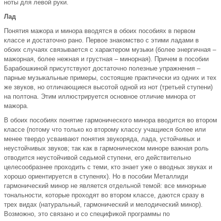
ноты для левой руки.
Лад
Понятия мажора и минора вводятся в обоих пособиях в первом
классе и достаточно рано. Первое знакомство с этими ладами в
обоих случаях связывается с характером музыки (более энергичная –
мажорная, более нежная и грустная – минорная). Причем в пособии
Барабошкиной присутствуют достаточно полезные упражнения –
парные музыкальные примеры, состоящие практически из одних и тех
же звуков, но отличающиеся высотой одной из нот (третьей ступени)
на полтона. Этим иллюстрируется основное отличие минора от
мажора.
В обоих пособиях понятие гармонического минора вводится во втором
классе (потому что только ко второму классу учащиеся более или
менее твердо усваивают понятия звукоряда, лада, устойчивых и
неустойчивых звуков; так как в гармоническом миноре важная роль
отводится неустойчивой седьмой ступени, его действительно
целесообразнее проходить с теми, кто знает уже о вводных звуках и
хорошо ориентируется в ступенях). Но в пособии Металлиди
гармонический минор не является отдельной темой: все минорные
тональности, которые проходят во втором классе, даются сразу в
трех видах (натуральный, гармонический и мелодический минор).
Возможно, это связано и со спецификой программы по