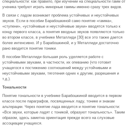
специальности: как правило, при изучении на специальности гамм от
ученика требуют играть минорные гаммы именно сразу трех видов.
В связи с ладом возникает проблема устойчивых и неустойчивых
звуков. Если в пособии Барабошкиной само понятие «гамма»,
«ступени», «устойчивые и неустойчивые звуки» вводятся только к
концу первого класса, а понятия вводных звуков появляются только
во втором классе, в учебнике Металлиди [30] все это также дается
более интенсивно. И у Барабошкиной, и у Металлиди достаточно
рано вводится понятие тоники.
В пособии Металлиди большая роль уделяется работе с
устойчивыми звуками, в частности, их опеванию (что готовит
учащегося к постижению соотношений между устойчивыми и
неустойчивыми звуками, тяготения одних к другим, разрешения и
т.д.).
Тональности
Понятие тональности в учебнике Барабошкиной вводится в первом
классе после параграфов, посвященных ладу, тонике и знакам
альтерации. Через понятие лада вводится и понятие тональности:
«Все звуки, которые ладят с тоникой, образуют тональность». Таким
образом, здесь заметна ориентация прежде всего на слуховые
ассоциации учащихся.