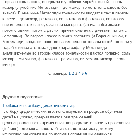
Первая тональность, вводимая в учебнике Барабошкиной – соль
мажор (в учебнике Металлиди – до мажор, то есть тональность без
знаков). В учебнике Металлиди тональности вводятся так: в первом
классе – до мажор, ре мажор, соль мажор и фа мажор, во втором –
параллельные к вышеуказанным минорные (сначала без знаков,
потом с одним, потом с двумя, причем сначала с диезами, потом с
бемолями). Во втором классе в обоих пособиях (и Барабошкиной, и
Металлиди) вводится понятие параллельных тональностей, но если у
Барабошкиной это тема одного параграфа, у Металлиди
анализируемые во втором классе тональности даются попарно (соль
мажор – ми минор, фа мажор – ре минор, си-бемоль мажор – соль
минор).
Страницы:
1
2
3
4
5
6
Другое о педагогике:
Требования к отбору дидактических игр
К отбору дидактических игр, используемых в процессе обучения
детей на уроках, предъявляется ряд требований:
целенаправленность применения; непродолжительность проведения
(5-7 мин); эмоциональность; близость по тематике детскому
кругозору; разнообразие по формам организации учащихся