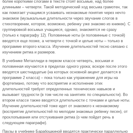
более короткими слогами в тексте стоят восьмые, над более
длинными – четверти. Такой методический ход весьма грамотен, так
как помогает учащимся усваивать незнакомые понятия через нечто
знакомое (музыкальные длительности через звучание слогов в
стихотворении, которое, возможно, ребенку уже знакомо из книжек). С
группировкой восьмых учащиеся, однако, знакомятся не сразу
(только к параграфу 12). Половинные ноты (и половинные с точкой)
вводятся еще позже, а четверти с точкой и целые ноты – только в
программе второго класса. Изучение длительностей тесно связано с
изучением ритма и размеров.
В учебнике Металлиди в первом классе четверть, восьмая и
половинная изучаются в пределах одного урока; вскоре после этого
вводятся шестнадцатые (на которых основной акцент делается в
программе 2 класса) – пока только как упражнение для игры на
фортепиано, потому что восприятие и исполнение этих
длительностей требует определенных технических навыков и
вызывает трудности (в том числе на занятиях по специальности). Во
втором классе также вводятся длительности с точками и целые ноты.
Изучение длительностей тоже идет от знакомого к незнакомому
(восприятие длительностей по мелодии знакомых ребенку песен), от
прохлопывания или отстукивания ритма (о чем пойдет речь в
следующем параграфе).
Паузы в учебнике Барабошкиной вводятся практически параллельно