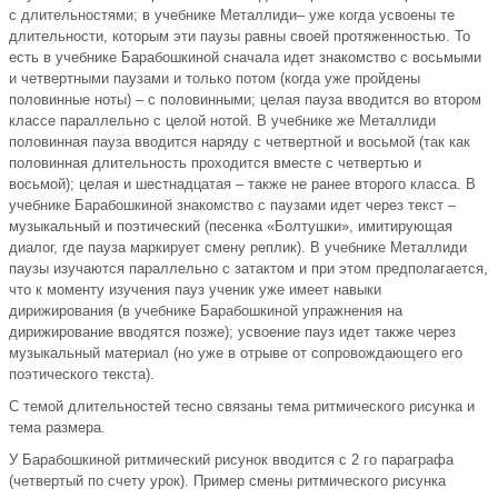
с длительностями; в учебнике Металлиди– уже когда усвоены те
длительности, которым эти паузы равны своей протяженностью. То
есть в учебнике Барабошкиной сначала идет знакомство с восьмыми
и четвертными паузами и только потом (когда уже пройдены
половинные ноты) – с половинными; целая пауза вводится во втором
классе параллельно с целой нотой. В учебнике же Металлиди
половинная пауза вводится наряду с четвертной и восьмой (так как
половинная длительность проходится вместе с четвертью и
восьмой); целая и шестнадцатая – также не ранее второго класса. В
учебнике Барабошкиной знакомство с паузами идет через текст –
музыкальный и поэтический (песенка «Болтушки», имитирующая
диалог, где пауза маркирует смену реплик). В учебнике Металлиди
паузы изучаются параллельно с затактом и при этом предполагается,
что к моменту изучения пауз ученик уже имеет навыки
дирижирования (в учебнике Барабошкиной упражнения на
дирижирование вводятся позже); усвоение пауз идет также через
музыкальный материал (но уже в отрыве от сопровождающего его
поэтического текста).
С темой длительностей тесно связаны тема ритмического рисунка и
тема размера.
У Барабошкиной ритмический рисунок вводится с 2 го параграфа
(четвертый по счету урок). Пример смены ритмического рисунка