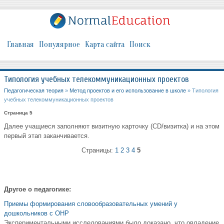
Главная
Популярное
Карта сайта
Поиск
Типология учебных телекоммуникационных проектов
Педагогическая теория
»
Метод проектов и его использование в школе
» Типология
учебных телекоммуникационных проектов
Страница 5
Далее учащиеся заполняют визитную карточку (CD/визитка) и на этом
первый этап заканчивается.
Страницы:
1
2
3
4
5
Другое о педагогике:
Приемы формирования словообразовательных умений у
дошкольников с ОНР
Экспериментальными исследованиями было доказано, что овладение